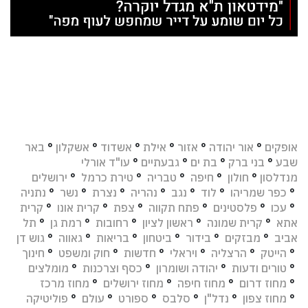
אופקים
°
אור יהודה
°
אזור
°
אילת
°
אשדוד
°
אשקלון
°
באר
שבע
°
בני ברק
°
בת ים
°
גבעתיים
°
עו"ד אורלי
מנדלסון
°
חולון
°
חיפה
°
טבריה
°
טירת כרמל
°
ירושלים
°
כפר שמריהו
°
לוד
°
נגב
°
נהריה
°
נצרת
°
נשר
°
נתניה
°
עכו
°
פלסטינים
°
פתח תקווה
°
צפת
°
קרית אונו
°
קרית
אתא
°
קרית שמונה
°
ראשון לציון
°
רחובות
°
רמת גן
°
תל
אביב
°
מבזקים
°
בידור
°
ביטחון
°
בריאות
°
גאווה
°
גוש דן
°
הייטק
°
הרצליה
°
ויראלי
°
חדשות
°
חוק ומשפט
°
חינוך
°
טורים ודעות
°
יהודה ושומרון
°
כסף וצרכנות
°
מומלצים
°
מחוז דרום
°
מחוז חיפה
°
מחוז ירושלים
°
מחוז מרכז
°
מחוז צפון
°
נדל"ן
°
סלבס
°
ספורט
°
עולם
°
פוליטיקה