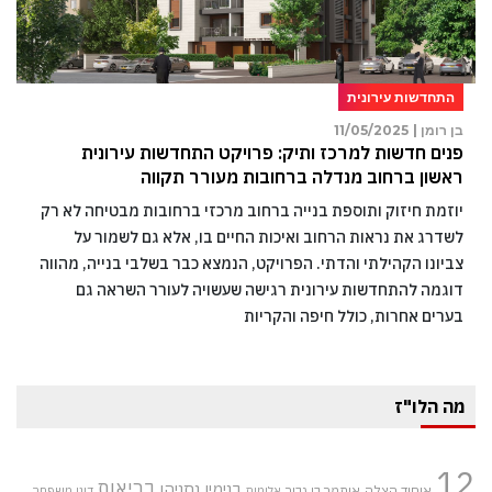
התחדשות עירונית
בן רומן |
11/05/2025
פנים חדשות למרכז ותיק: פרויקט התחדשות עירונית
ראשון ברחוב מנדלה ברחובות מעורר תקווה
יוזמת חיזוק ותוספת בנייה ברחוב מרכזי ברחובות מבטיחה לא רק
לשדרג את נראות הרחוב ואיכות החיים בו, אלא גם לשמור על
צביונו הקהילתי והדתי. הפרויקט, הנמצא כבר בשלבי בנייה, מהווה
דוגמה להתחדשות עירונית רגישה שעשויה לעורר השראה גם
בערים אחרות, כולל חיפה והקריות
מה הלו"ז
12
בריאות
בנימין נתניהו
איחוד הצלה
איתמר בן גביר
אלימות
דיני משפחה