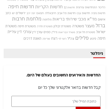
חדשות חיפה
חדשות הקריות
התחדשות עירונית
הליכוד
חדשות 12
חדשות עכו
ירושלים
כתב
חדשות תל אביב
חיזבאללה
חמאס
יש
חדשות נתניה
יונה יהב
מלחמת חרבות
מד"א
מכבי שירותי בריאות
אישום
מלחמה
ברזל
מעצר
משטרה
משטרת
משטרת חיפה
משטרת זבולון
משטרת חדרה
עורכי דין
עיריית
ישראל
סמים
עורך דין
משטרת תל אביב
נדל"ן
משרד הבריאות
פלילים
חיפה
רצח
תאונת דרכים
צה"ל
פיגוע
רועי לוי
שריפה
ניוזלטר
החדשות והאירועים החשובים בעולם של היום.
קבל חדשות בדואר אלקטרוני שלך כל יום