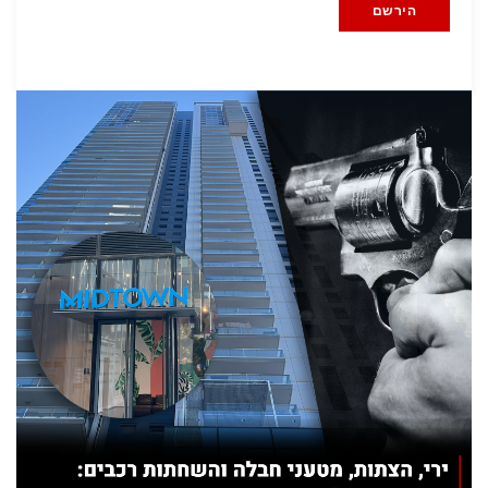
הירשם