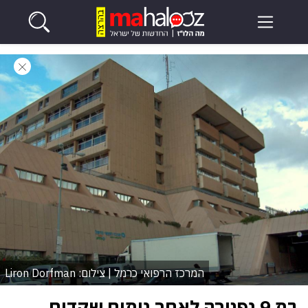
המרכז הרפואי כרמל | צילום: Liron Dorfman
בת 9 נפטרה לאחר ניתוח שקדים