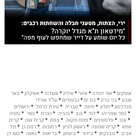
אופקים
°
אור יהודה
°
אזור
°
אילת
°
אשדוד
°
אשקלון
°
באר
שבע
°
בני ברק
°
בת ים
°
גבעתיים
°
עו"ד אורלי
מנדלסון
°
חולון
°
חיפה
°
טבריה
°
טירת כרמל
°
ירושלים
°
כפר שמריהו
°
לוד
°
נגב
°
נהריה
°
נצרת
°
נשר
°
נתניה
°
עכו
°
פלסטינים
°
פתח תקווה
°
צפת
°
קרית אונו
°
קרית
אתא
°
קרית שמונה
°
ראשון לציון
°
רחובות
°
רמת גן
°
תל
אביב
°
מבזקים
°
בידור
°
ביטחון
°
בריאות
°
גאווה
°
גוש דן