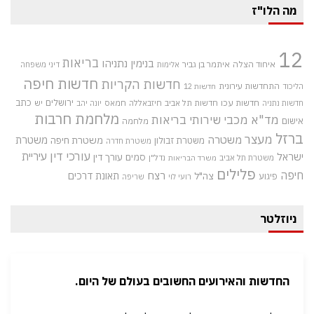
מה הלו"ז
12
בריאות
בנימין נתניהו
איחוד הצלה
איתמר בן גביר
אלימות
דיני משפחה
חדשות חיפה
חדשות הקריות
התחדשות עירונית
הליכוד
חדשות 12
חדשות עכו
ירושלים
כתב
חדשות תל אביב
חיזבאללה
חמאס
יש
חדשות נתניה
יונה יהב
מלחמת חרבות
מד"א
מכבי שירותי בריאות
אישום
מלחמה
ברזל
מעצר
משטרה
משטרת
משטרת חיפה
משטרת זבולון
משטרת חדרה
עורכי דין
עיריית
ישראל
סמים
עורך דין
משטרת תל אביב
נדל"ן
משרד הבריאות
פלילים
חיפה
רצח
תאונת דרכים
צה"ל
פיגוע
רועי לוי
שריפה
ניוזלטר
החדשות והאירועים החשובים בעולם של היום.