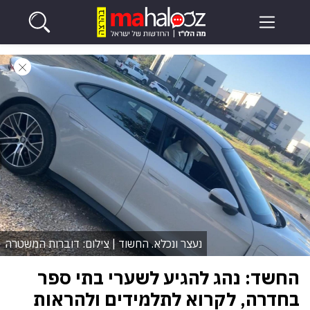
נעצר ונכלא. החשוד | צילום: דוברות המשטרה
החשד: נהג להגיע לשערי בתי ספר
בחדרה, לקרוא לתלמידים ולהראות