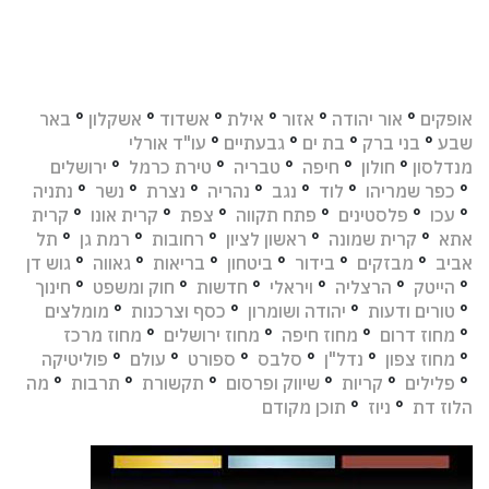
אופקים
°
אור יהודה
°
אזור
°
אילת
°
אשדוד
°
אשקלון
°
באר
שבע
°
בני ברק
°
בת ים
°
גבעתיים
°
עו"ד אורלי
מנדלסון
°
חולון
°
חיפה
°
טבריה
°
טירת כרמל
°
ירושלים
°
כפר שמריהו
°
לוד
°
נגב
°
נהריה
°
נצרת
°
נשר
°
נתניה
°
עכו
°
פלסטינים
°
פתח תקווה
°
צפת
°
קרית אונו
°
קרית
אתא
°
קרית שמונה
°
ראשון לציון
°
רחובות
°
רמת גן
°
תל
אביב
°
מבזקים
°
בידור
°
ביטחון
°
בריאות
°
גאווה
°
גוש דן
°
הייטק
°
הרצליה
°
ויראלי
°
חדשות
°
חוק ומשפט
°
חינוך
°
טורים ודעות
°
יהודה ושומרון
°
כסף וצרכנות
°
מומלצים
°
מחוז דרום
°
מחוז חיפה
°
מחוז ירושלים
°
מחוז מרכז
°
מחוז צפון
°
נדל"ן
°
סלבס
°
ספורט
°
עולם
°
פוליטיקה
°
פלילים
°
קריות
°
שיווק ופרסום
°
תקשורת
°
תרבות
°
מה
הלוז דת
°
ניוז
°
תוכן מקודם