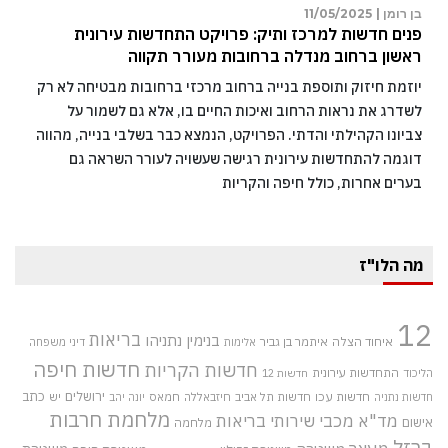
בן רומן |
11/05/2025
פנים חדשות למרכז ותיק: פרויקט התחדשות עירונית
ראשון ברחוב מנדלה ברחובות מעורר תקווה
יוזמת חיזוק ותוספת בנייה ברחוב מרכזי ברחובות מבטיחה לא רק
לשדרג את נראות הרחוב ואיכות החיים בו, אלא גם לשמור על
צביונו הקהילתי והדתי. הפרויקט, הנמצא כבר בשלבי בנייה, מהווה
דוגמה להתחדשות עירונית רגישה שעשויה לעורר השראה גם
בערים אחרות, כולל חיפה והקריות
מה הלו"ז
12
בריאות
בנימין נתניהו
איחוד הצלה
איתמר בן גביר
אלימות
דיני משפחה
חדשות חיפה
חדשות הקריות
התחדשות עירונית
הליכוד
חדשות 12
חדשות עכו
ירושלים
כתב
חדשות תל אביב
חיזבאללה
חמאס
יש
חדשות נתניה
יונה יהב
מלחמת חרבות
מד"א
מכבי שירותי בריאות
אישום
מלחמה
ברזל