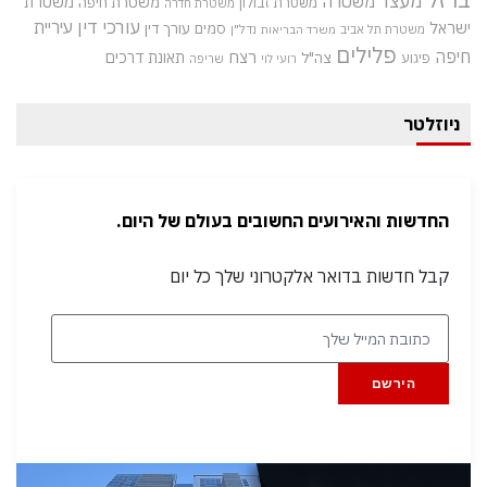
מעצר
משטרה
משטרת
משטרת חיפה
משטרת זבולון
משטרת חדרה
עורכי דין
עיריית
ישראל
סמים
עורך דין
משטרת תל אביב
נדל"ן
משרד הבריאות
פלילים
חיפה
רצח
תאונת דרכים
צה"ל
פיגוע
רועי לוי
שריפה
ניוזלטר
החדשות והאירועים החשובים בעולם של היום.
קבל חדשות בדואר אלקטרוני שלך כל יום
הירשם