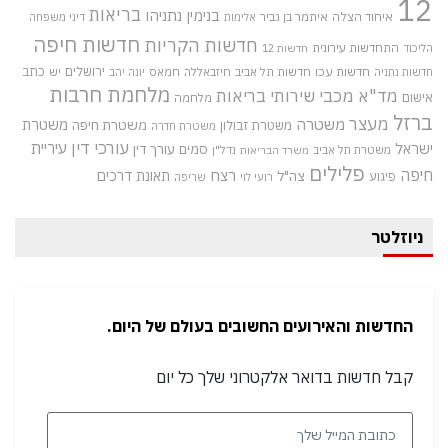
12
בריאות
בנימין נתניהו
איחוד הצלה
איתמר בן גביר
אלימות
דיני משפחה
חדשות חיפה
חדשות הקריות
התחדשות עירונית
הליכוד
חדשות 12
חדשות עכו
ירושלים
כתב
חדשות תל אביב
חיזבאללה
חמאס
יש
חדשות נתניה
יונה יהב
מלחמת חרבות
מד"א
מכבי שירותי בריאות
אישום
מלחמה
ברזל
מעצר
משטרה
משטרת
משטרת חיפה
משטרת זבולון
משטרת חדרה
עורכי דין
עיריית
ישראל
סמים
עורך דין
משטרת תל אביב
נדל"ן
משרד הבריאות
פלילים
חיפה
רצח
תאונת דרכים
צה"ל
פיגוע
רועי לוי
שריפה
ניוזלטר
החדשות והאירועים החשובים בעולם של היום.
קבל חדשות בדואר אלקטרוני שלך כל יום