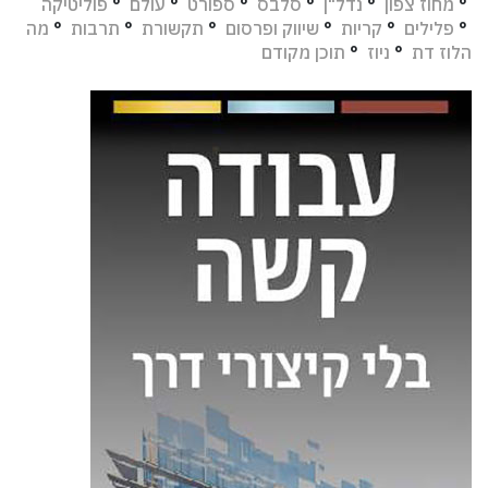
°
מחוז צפון
°
נדל"ן
°
סלבס
°
ספורט
°
עולם
°
פוליטיקה
°
פלילים
°
קריות
°
שיווק ופרסום
°
תקשורת
°
תרבות
°
מה
הלוז דת
°
ניוז
°
תוכן מקודם