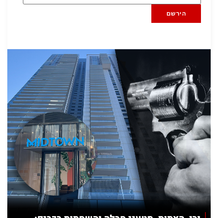
הירשם