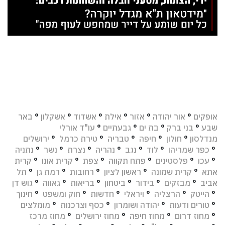
אופקים
°
אור יהודה
°
אזור
°
אילת
°
אשדוד
°
אשקלון
°
באר
שבע
°
בני ברק
°
בת ים
°
גבעתיים
°
עו"ד אורלי
מנדלסון
°
חולון
°
חיפה
°
טבריה
°
טירת כרמל
°
ירושלים
°
כפר שמריהו
°
לוד
°
נגב
°
נהריה
°
נצרת
°
נשר
°
נתניה
°
עכו
°
פלסטינים
°
פתח תקווה
°
צפת
°
קרית אונו
°
קרית
אתא
°
קרית שמונה
°
ראשון לציון
°
רחובות
°
רמת גן
°
תל
אביב
°
מבזקים
°
בידור
°
ביטחון
°
בריאות
°
גאווה
°
גוש דן
°
הייטק
°
הרצליה
°
ויראלי
°
חדשות
°
חוק ומשפט
°
חינוך
°
טורים ודעות
°
יהודה ושומרון
°
כסף וצרכנות
°
מומלצים
°
מחוז דרום
°
מחוז חיפה
°
מחוז ירושלים
°
מחוז מרכז