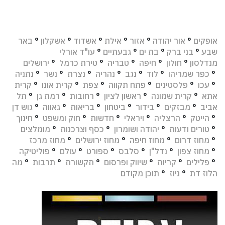
אופקים
°
אור יהודה
°
אזור
°
אילת
°
אשדוד
°
אשקלון
°
באר
שבע
°
בני ברק
°
בת ים
°
גבעתיים
°
עו"ד אורלי
מנדלסון
°
חולון
°
חיפה
°
טבריה
°
טירת כרמל
°
ירושלים
°
כפר שמריהו
°
לוד
°
נגב
°
נהריה
°
נצרת
°
נשר
°
נתניה
°
עכו
°
פלסטינים
°
פתח תקווה
°
צפת
°
קרית אונו
°
קרית
אתא
°
קרית שמונה
°
ראשון לציון
°
רחובות
°
רמת גן
°
תל
אביב
°
מבזקים
°
בידור
°
ביטחון
°
בריאות
°
גאווה
°
גוש דן
°
הייטק
°
הרצליה
°
ויראלי
°
חדשות
°
חוק ומשפט
°
חינוך
°
טורים ודעות
°
יהודה ושומרון
°
כסף וצרכנות
°
מומלצים
°
מחוז דרום
°
מחוז חיפה
°
מחוז ירושלים
°
מחוז מרכז
°
מחוז צפון
°
נדל"ן
°
סלבס
°
ספורט
°
עולם
°
פוליטיקה
°
פלילים
°
קריות
°
שיווק ופרסום
°
תקשורת
°
תרבות
°
מה
הלוז דת
°
ניוז
°
תוכן מקודם