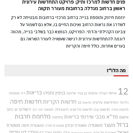
פנים חדשות למרכז ותיק: פרויקט התחדשות עירונית
ראשון ברחוב מנדלה ברחובות מעורר תקווה
יוזמת חיזוק ותוספת בנייה ברחוב מרכזי ברחובות מבטיחה לא רק
לשדרג את נראות הרחוב ואיכות החיים בו, אלא גם לשמור על
צביונו הקהילתי והדתי. הפרויקט, הנמצא כבר בשלבי בנייה, מהווה
דוגמה להתחדשות עירונית רגישה שעשויה לעורר השראה גם
בערים אחרות, כולל חיפה והקריות
מה הלו"ז
12
בריאות
בנימין נתניהו
איחוד הצלה
איתמר בן גביר
אלימות
דיני משפחה
חדשות חיפה
חדשות הקריות
התחדשות עירונית
הליכוד
חדשות 12
חדשות עכו
ירושלים
כתב
חדשות תל אביב
חיזבאללה
חמאס
יש
חדשות נתניה
יונה יהב
מלחמת חרבות
מד"א
מכבי שירותי בריאות
אישום
מלחמה
ברזל
מעצר
משטרה
משטרת
משטרת חיפה
משטרת זבולון
משטרת חדרה
עורכי דין
עיריית
ישראל
סמים
עורך דין
משטרת תל אביב
נדל"ן
משרד הבריאות