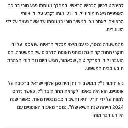
להימלט לכיוון הכביש הראשי. במהלך מנוסתו פגע חורי ברוכב
האופניים גיא תימור ז”ל, בן 21. מותו נקבע על ידי צוותי
הרפואה. לאחר מכן המשיך חורי במנוסתו עד אשר נעצר על ידי
השוטרים.
מהמשטרה נמסר, כי עם מיצוי מכלול הראיות שנאספו על ידי
חוקרי תחנת קרית גת ובוחני תאונות הדרכים של המשטרה, הם
הועברו לידי הפרקליטות, שכאמור, תגיש היום נגד חורי הצהרת
תובע בבית המשפט.
גיא תימור ז”ל ממושב יד נתן היה סגן אלוף ישראל ברכיבה על
אופניים. הוא היה באימון לקראת תחרות בחו”ל, כאשר נדרס
למוות על ידי חורי. “גיא נחשב רוכב מבטיח מאוד, כאשר שנת
2024 הייתה שנת השיא שלו”, נמסר מאיגוד האופניים עם
היוודע דבר מותו.