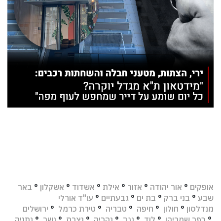
אופקים
°
אור יהודה
°
אזור
°
אילת
°
אשדוד
°
אשקלון
°
באר
שבע
°
בני ברק
°
בת ים
°
גבעתיים
°
עו"ד אורלי
מנדלסון
°
חולון
°
חיפה
°
טבריה
°
טירת כרמל
°
ירושלים
°
כפר שמריהו
°
לוד
°
נגב
°
נהריה
°
נצרת
°
נשר
°
נתניה