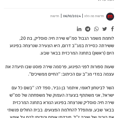
חדשות מה הלוז
06/10/2024
חדשות
לוחמת משמר הגבול סמ”ש שירה חיה סוסליק, בת 20,
ששירתה כסיירת במג”ב דרום, היא הצעירה שנרצחה בפיגוע
היום (ראשון) בתחנה המרכזית בבאר שבע.
שעות ספורות לפני הפיגוע, פרסמה שירה פוסט שבו תיעדה את
עצמה במדי מג”ב עם הכיתוב: “החיים ממשיכים”.
השר לביטחון לאומי, איתמר בן גביר, ספד לה: “בשם כל עם
ישראל, אני משתתף בצערה העמוק של משפחתה של סמ”ש
שירה חיה סוסליק שנרצחה בפיגוע הנורא בתחנה המרכזית
בבאר שבע, ומתפלל להחלמת הפצועים. בבית החולים פגשתי
את הוריה של שירה ז”ל, חיבקתי אותם והודיתי להם על אומץ