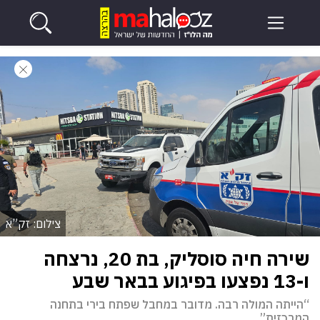
צילום: זק”א
שירה חיה סוסליק, בת 20, נרצחה
ו-13 נפצעו בפיגוע בבאר שבע
“הייתה המולה רבה. מדובר במחבל שפתח בירי בתחנה
המרכזית”