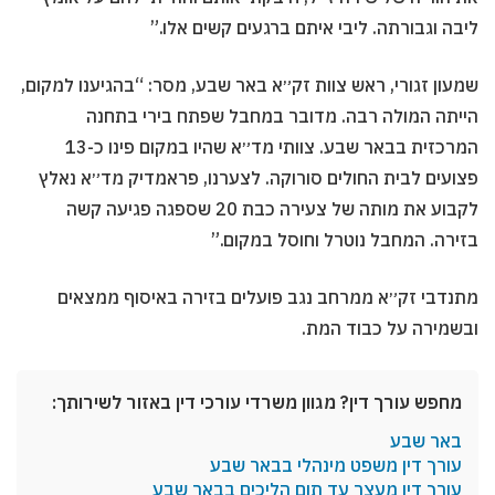
ליבה וגבורתה. ליבי איתם ברגעים קשים אלו.”
שמעון זגורי, ראש צוות זק״א באר שבע, מסר: “בהגיענו למקום,
הייתה המולה רבה. מדובר במחבל שפתח בירי בתחנה
המרכזית בבאר שבע. צוותי מד״א שהיו במקום פינו כ-13
פצועים לבית החולים סורוקה. לצערנו, פראמדיק מד״א נאלץ
לקבוע את מותה של צעירה כבת 20 שספגה פגיעה קשה
בזירה. המחבל נוטרל וחוסל במקום.”
מתנדבי זק״א ממרחב נגב פועלים בזירה באיסוף ממצאים
ובשמירה על כבוד המת.
מחפש עורך דין? מגוון משרדי עורכי דין באזור לשירותך:
באר שבע
עורך דין משפט מינהלי בבאר שבע
עורך דין מעצר עד תום הליכים בבאר שבע