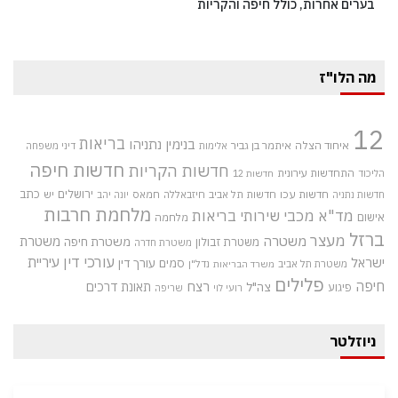
בערים אחרות, כולל חיפה והקריות
מה הלו"ז
12
בריאות
בנימין נתניהו
איחוד הצלה
איתמר בן גביר
אלימות
דיני משפחה
חדשות חיפה
חדשות הקריות
התחדשות עירונית
הליכוד
חדשות 12
חדשות עכו
ירושלים
כתב
חדשות תל אביב
חיזבאללה
חמאס
יש
חדשות נתניה
יונה יהב
מלחמת חרבות
מד"א
מכבי שירותי בריאות
אישום
מלחמה
ברזל
מעצר
משטרה
משטרת
משטרת חיפה
משטרת זבולון
משטרת חדרה
עורכי דין
עיריית
ישראל
סמים
עורך דין
משטרת תל אביב
נדל"ן
משרד הבריאות
פלילים
חיפה
רצח
תאונת דרכים
צה"ל
פיגוע
רועי לוי
שריפה
ניוזלטר