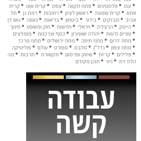
°
עכו
°
פלסטינים
°
פתח תקווה
°
צפת
°
קרית אונו
°
קרית
אתא
°
קרית שמונה
°
ראשון לציון
°
רחובות
°
רמת גן
°
תל
אביב
°
מבזקים
°
בידור
°
ביטחון
°
בריאות
°
גאווה
°
גוש דן
°
הייטק
°
הרצליה
°
ויראלי
°
חדשות
°
חוק ומשפט
°
חינוך
°
טורים ודעות
°
יהודה ושומרון
°
כסף וצרכנות
°
מומלצים
°
מחוז דרום
°
מחוז חיפה
°
מחוז ירושלים
°
מחוז מרכז
°
מחוז צפון
°
נדל"ן
°
סלבס
°
ספורט
°
עולם
°
פוליטיקה
°
פלילים
°
קריות
°
שיווק ופרסום
°
תקשורת
°
תרבות
°
מה
הלוז דת
°
ניוז
°
תוכן מקודם