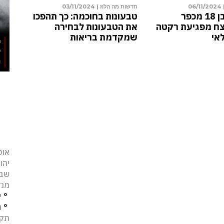
 מה הלוז |
06/11/2024
חדשות מה הלוז |
03/11/2024
סיון שדה, בן 18 מכפר
טבעונות בחוכמה: כך תהפכו
יק, נרצח מפגיעת רקטה
את הטבעונות לבחירה
ח חקלאי
שמקדמת בריאות
אופ
יהו
שב
מנד
°
י
°
נ
תקו