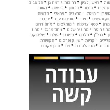
נה
°
ראשון לציון
°
רחובות
°
רמת גן
°
תל אביב
בזקים
°
בידור
°
ביטחון
°
בריאות
°
גאווה
וש דן
°
הייטק
°
הרצליה
°
ויראלי
°
חדשות
וק ומשפט
°
חינוך
°
טורים ודעות
°
יהודה
מרון
°
כסף וצרכנות
°
מומלצים
°
מחוז דרום
חוז חיפה
°
מחוז ירושלים
°
מחוז מרכז
°
מחוז
ן
°
נדל"ן
°
סלבס
°
ספורט
°
עולם
°
פוליטיקה
לילים
°
קריות
°
שיווק ופרסום
°
תקשורת
רבות
°
מה הלוז דת
°
ניוז
°
תוכן מקודם