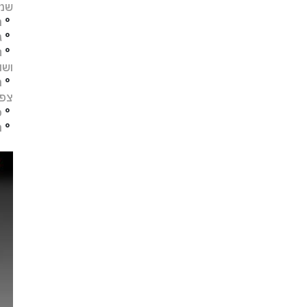
שמו
°
מ
°
ג
°
ח
ושו
°
מ
צפו
°
פ
°
ת