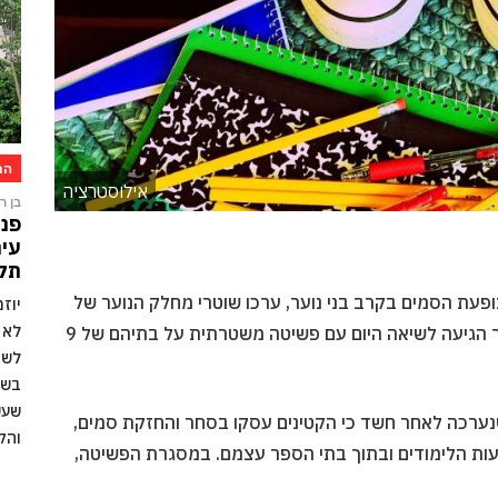
הת
אילוסטרציה
בן רו
פני
עיר
תקו
ת הסמים בקרב בני נוער, ערכו שוטרי מחלק הנוער של
יוז
לא 
היחידה המרכזית (ימ”ר) במחוז חקירה סמויה, אשר הגיעה לשיאה היום עם פשיטה משטרתית על בתיהם של 9
לשמ
בשל
שעש
שנערכה לאחר חשד כי הקטינים עסקו בסחר והחזקת סמים,
והק
ות הלימודים ובתוך בתי הספר עצמם. במסגרת הפשיטה,