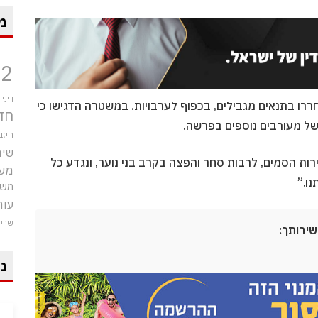
מ
12
דיני
ררו בתנאים מגבילים, בכפוף לערבויות. במשטרה הדגישו כי
חד
של מעורבים נוספים בפרשה.
חיזב
שיר
רות הסמים, לרבות סחר והפצה בקרב בני נוער, ונגדע כל
מע
ו.”
משט
עור
שרי
שירותך:
ני