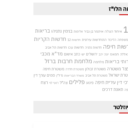
ה הלו"ז
בריאות
בנימין נתניהו
איחוד הצלה
איתמר בן גביר
אלימות
חדשות הקריות
התחדשות עירונית
 משפחה
הליכוד
חדשות 12
שות חיפה
חדשות עכו
חדשות תל אביב
חדשות נתניה
מד"א
מכבי
ירושלים
כתב אישום
אללה
חמאס
יש
יונה יהב
מלחמת חרבות ברזל
ותי בריאות
מלחמה
צר
משטרה
משטרת חיפה
משטרת זבולון
משטרת חדרה
רת ישראל
סמים
עורך דין
משטרת תל אביב
נדל"ן
משרד הבריאות
פלילים
כי דין
עיריית חיפה
רצח
צה"ל
פיגוע
רועי לוי
תאונת דרכים
פה
וזלטר