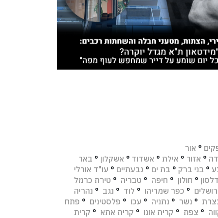
חדשות מה הלוז |
13/10/2024
חדשות מה הלוז |
23/03/2025
פיתוח גם בצל המלחמה: יו”ר
הסיבה שמשרדי עורכי 
קק”ל סיירה בפארק האגמים
אביבים החלו לפתוח ס
העתידי בנשר
בחיפה והקריות
קים
°
אור
דה
°
אזור
°
אילת
°
אשדוד
°
אשקלון
°
באר
ע
°
בני ברק
°
בת ים
°
גבעתיים
°
עו"ד אורלי
לסון
°
חולון
°
חיפה
°
טבריה
°
טירת כרמל
רושלים
°
כפר שמריהו
°
לוד
°
נגב
°
נהריה
צרת
°
נשר
°
נתניה
°
עכו
°
פלסטינים
°
פתח
וה
°
צפת
°
קרית אונו
°
קרית אתא
°
קרית