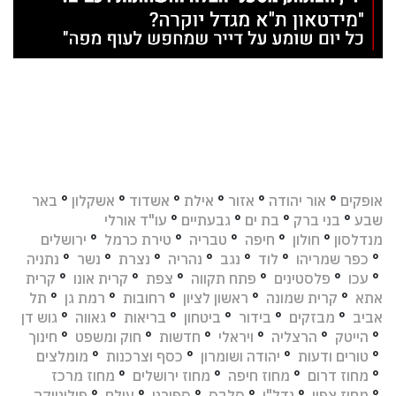
אופקים
°
אור יהודה
°
אזור
°
אילת
°
אשדוד
°
אשקלון
°
באר
שבע
°
בני ברק
°
בת ים
°
גבעתיים
°
עו"ד אורלי
מנדלסון
°
חולון
°
חיפה
°
טבריה
°
טירת כרמל
°
ירושלים
°
כפר שמריהו
°
לוד
°
נגב
°
נהריה
°
נצרת
°
נשר
°
נתניה
°
עכו
°
פלסטינים
°
פתח תקווה
°
צפת
°
קרית אונו
°
קרית
אתא
°
קרית שמונה
°
ראשון לציון
°
רחובות
°
רמת גן
°
תל
אביב
°
מבזקים
°
בידור
°
ביטחון
°
בריאות
°
גאווה
°
גוש דן
°
הייטק
°
הרצליה
°
ויראלי
°
חדשות
°
חוק ומשפט
°
חינוך
°
טורים ודעות
°
יהודה ושומרון
°
כסף וצרכנות
°
מומלצים
°
מחוז דרום
°
מחוז חיפה
°
מחוז ירושלים
°
מחוז מרכז
°
מחוז צפון
°
נדל"ן
°
סלבס
°
ספורט
°
עולם
°
פוליטיקה