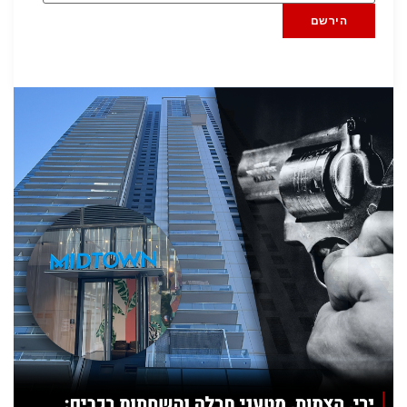
הירשם