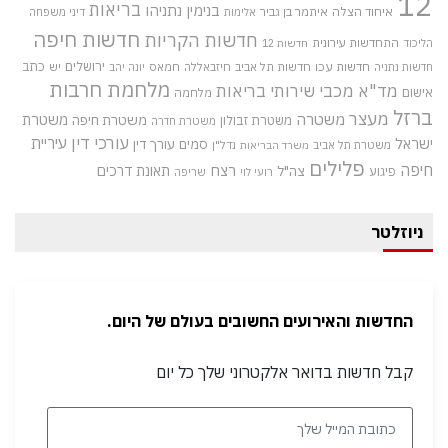
12
בריאות
בנימין נתניהו
איחוד הצלה
איתמר בן גביר
אלימות
דיני משפחה
חדשות חיפה
חדשות הקריות
התחדשות עירונית
הליכוד
חדשות 12
חדשות עכו
ירושלים
כתב
חדשות תל אביב
חיזבאללה
חמאס
יש
חדשות נתניה
יונה יהב
מלחמת חרבות
מד"א
מכבי שירותי בריאות
אישום
מלחמה
ברזל
מעצר
משטרה
משטרת
משטרת חיפה
משטרת זבולון
משטרת חדרה
עורכי דין
עיריית
ישראל
סמים
עורך דין
משטרת תל אביב
נדל"ן
משרד הבריאות
פלילים
חיפה
רצח
תאונת דרכים
צה"ל
פיגוע
רועי לוי
שריפה
ניוזלטר
החדשות והאירועים החשובים בעולם של היום.
קבל חדשות בדואר אלקטרוני שלך כל יום