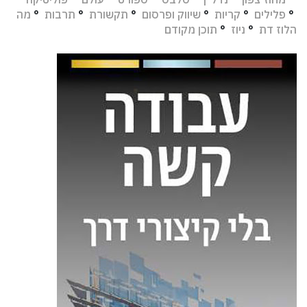
°
פלילים
°
קריות
°
שיווק ופרסום
°
תקשורת
°
תרבות
°
מה
הלוז דת
°
ניוז
°
תוכן מקודם