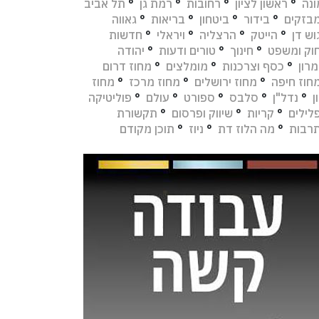
נה
°
ראשון לציון
°
רחובות
°
רמת גן
°
תל אביב
בזקים
°
בידור
°
ביטחון
°
בריאות
°
גאווה
וש דן
°
הייטק
°
הרצליה
°
ויראלי
°
חדשות
וק ומשפט
°
חינוך
°
טורים ודעות
°
יהודה
מרון
°
כסף וצרכנות
°
מומלצים
°
מחוז דרום
חוז חיפה
°
מחוז ירושלים
°
מחוז מרכז
°
מחוז
ן
°
נדל"ן
°
סלבס
°
ספורט
°
עולם
°
פוליטיקה
לילים
°
קריות
°
שיווק ופרסום
°
תקשורת
רבות
°
מה הלוז דת
°
ניוז
°
תוכן מקודם