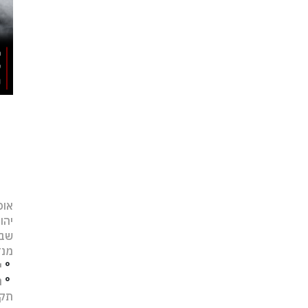
אופ
יהו
שב
מנד
°
י
°
נ
תקו