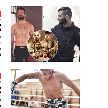
ח
מ
א
א
ח
ה
פ
ה