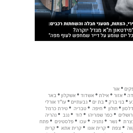
קים
°
אור
דה
°
אזור
°
אילת
°
אשדוד
°
אשקלון
°
באר
ע
°
בני ברק
°
בת ים
°
גבעתיים
°
עו"ד אורלי
לסון
°
חולון
°
חיפה
°
טבריה
°
טירת כרמל
רושלים
°
כפר שמריהו
°
לוד
°
נגב
°
נהריה
צרת
°
נשר
°
נתניה
°
עכו
°
פלסטינים
°
פתח
וה
°
צפת
°
קרית אונו
°
קרית אתא
°
קרית