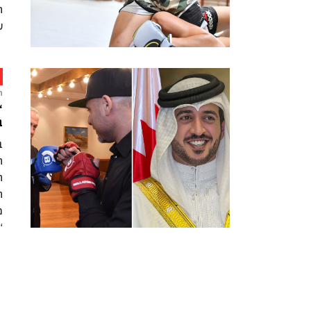
ה
שי
ח
ב
ה
ה
מ
“