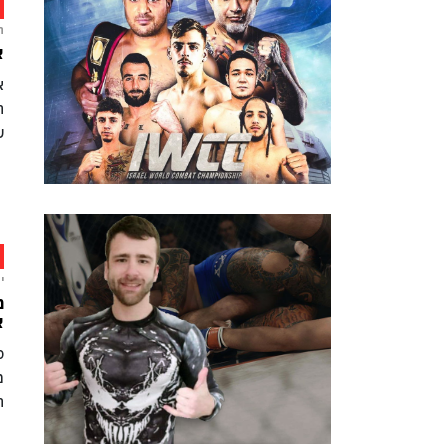
ח
איר
א
ש
י
א
מ
ה