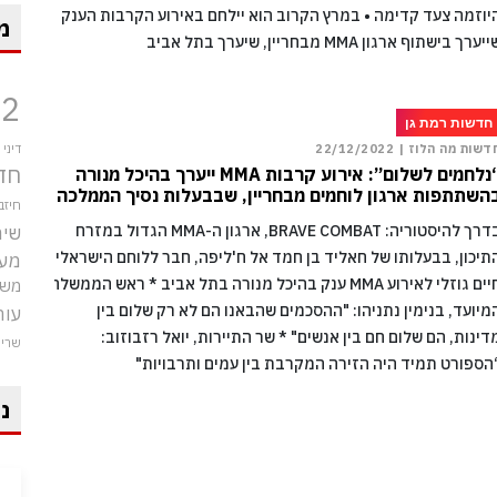
יוזמה צעד קדימה • במרץ הקרוב הוא יילחם באירוע הקרבות הענק
מ
יערך בישתוף ארגון MMA מבחריין, שיערך בתל אביב
12
חדשות רמת גן
דשות מה הלוז |
22/12/2022
דיני
חד
“נלחמים לשלום”: אירוע קרבות MMA ייערך בהיכל מנורה
השתתפות ארגון לוחמים מבחריין, שבבעלות נסיך הממלכה
חיזב
בדרך להיסטוריה: BRAVE COMBAT, ארגון ה-MMA הגדול במזרח
שיר
תיכון, בבעלותו של חאליד בן חמד אל ח'ליפה, חבר ללוחם הישראלי
מע
חיים גוזלי לאירוע MMA ענק בהיכל מנורה בתל אביב * ראש הממשלה
משט
מיועד, בנימין נתניהו: "ההסכמים שהבאנו הם לא רק שלום בין
עור
דינות, הם שלום חם בין אנשים" * שר התיירות, יואל רזבוזוב:
שרי
הספורט תמיד היה הזירה המקרבת בין עמים ותרבויות"
ני