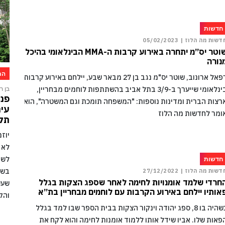
חדשות
דשות מה הלוז |
05/02/2023
שוטר יס”מ יתחרה באירוע קרבות ה-MMA הבינלאומי בהיכל
נורה
הת
רפאל ארונוב, שוטר יס"מ נגב בן 27 מבאר שבע, יילחם באירוע קרבות
בינלאומי שייערך ב-3/9 בתל אביב בהשתתפות לוחמים מבחריין,
בן רו
פני
רצות הברית ומדינות נוספות: "המשפחה תומכת וגם המשטרה", הוא
עיר
ומר לחדשות מה הלוז
תקו
יוז
לא 
לשמ
חדשות
בשל
דשות מה הלוז |
27/12/2022
חרדי שלמד אומנויות לחימה לאחר שספג הצקות בגלל
שעש
אותיו יילחם באירוע הקרבות עם לוחמים מבחריין בת”א
והק
כשהיה בו 8, ספג יהודה וינקור הצקות בבית הספר שבו למד בגלל
פאות שלו. אביו שידל אותו ללמוד אומנות לחימה והוא לקח את