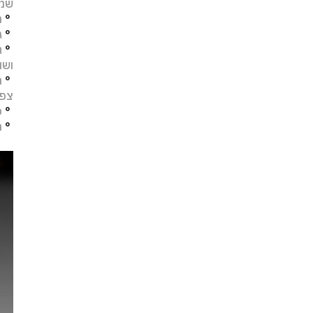
שמו
°
מ
°
ג
°
ח
ושו
°
מ
צפו
°
פ
°
ת