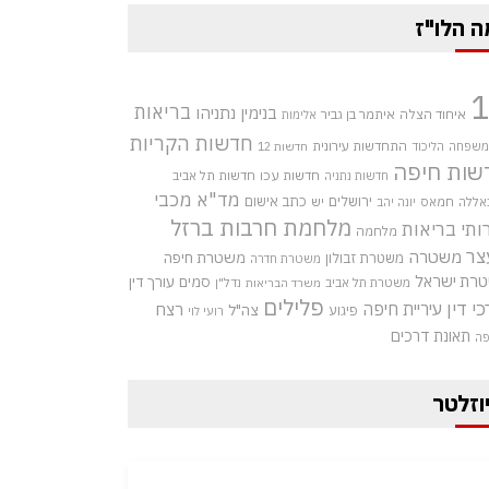
ה הלו"ז
בריאות
בנימין נתניהו
איחוד הצלה
איתמר בן גביר
אלימות
חדשות הקריות
התחדשות עירונית
 משפחה
הליכוד
חדשות 12
שות חיפה
חדשות עכו
חדשות תל אביב
חדשות נתניה
מד"א
מכבי
ירושלים
כתב אישום
אללה
חמאס
יש
יונה יהב
מלחמת חרבות ברזל
ותי בריאות
מלחמה
צר
משטרה
משטרת חיפה
משטרת זבולון
משטרת חדרה
רת ישראל
סמים
עורך דין
משטרת תל אביב
נדל"ן
משרד הבריאות
פלילים
כי דין
עיריית חיפה
רצח
צה"ל
פיגוע
רועי לוי
תאונת דרכים
פה
וזלטר