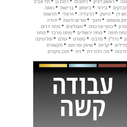
נה
°
ראשון לציון
°
רחובות
°
רמת גן
°
תל אביב
בזקים
°
בידור
°
ביטחון
°
בריאות
°
גאווה
וש דן
°
הייטק
°
הרצליה
°
ויראלי
°
חדשות
וק ומשפט
°
חינוך
°
טורים ודעות
°
יהודה
מרון
°
כסף וצרכנות
°
מומלצים
°
מחוז דרום
חוז חיפה
°
מחוז ירושלים
°
מחוז מרכז
°
מחוז
ן
°
נדל"ן
°
סלבס
°
ספורט
°
עולם
°
פוליטיקה
לילים
°
קריות
°
שיווק ופרסום
°
תקשורת
רבות
°
מה הלוז דת
°
ניוז
°
תוכן מקודם