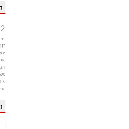
מ
12
דיני
חד
חיזב
שיר
מע
משט
עור
שרי
ני