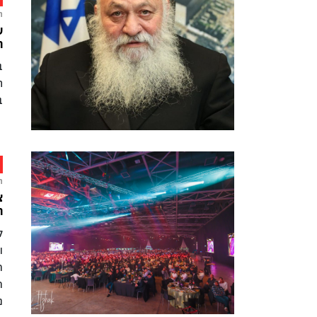
ח
ש
ה
ב
ב
ח
צ
ה
ל
ו
ר
ת
נ