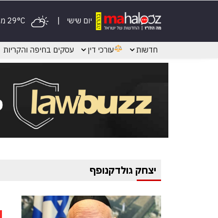
יום שישי
29°C מעונן
חדשות
עורכי דין
עסקים בחיפה והקריות
יצחק גולדקנופף