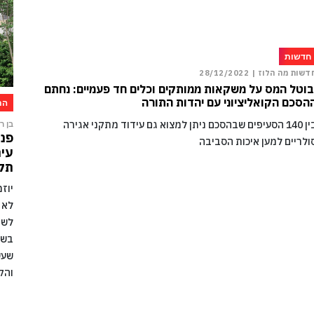
חדשות
דשות מה הלוז |
28/12/2022
בוטל המס על משקאות ממותקים וכלים חד פעמיים: נחתם
הסכם הקואליציוני עם יהדות התורה
הת
בין 140 הסעיפים שבהסכם ניתן למצוא גם עידוד מתקני אגירה
בן רו
פני
ולריים למען איכות הסביבה
עיר
תקו
יוז
לא 
לשמ
בשל
שעש
והק