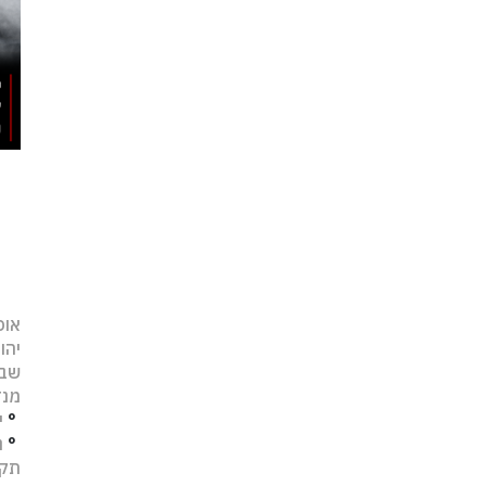
אופ
יהו
שב
מנד
°
י
°
נ
תקו