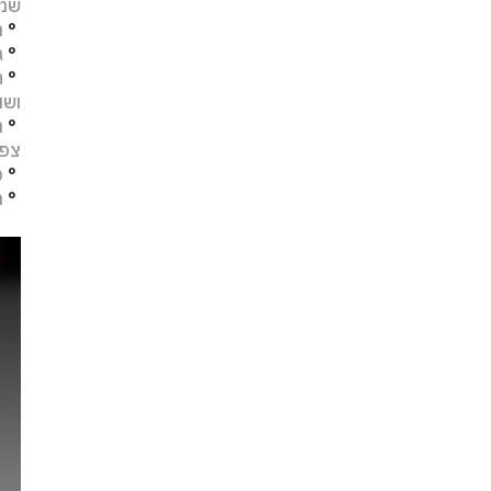
שמו
°
מ
°
ג
°
ח
ושו
°
מ
צפו
°
פ
°
ת