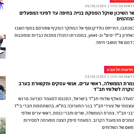
דשות מה הלוז |
01/02/2023
ר השיכון שוקל הפסקת בנייה בחיפה עד לפינוי המפעלים
מזהמים
מכתבו, התייחס גולדקנופף אל המחקר המקיף שפורסם בסוף השבוע
האחרון ב"7 ימים" וב-ynet, במסגרתו התגלו מתכות כבדות ומסוכנות
דמם של תושבי חיפה
חדשות תל אביב
דשות מה הלוז |
13/01/2023
מרת הממשלה, ראשי ערים, אנשי עסקים ותקשורת בערב
וקרה לשלוחי חב”ד
מעלה מאלף שלוחי חב"ד בישראל, התכנסו למעמד הצדעה מרגש
עוצמתי של צעירי חב"ד בגני התערוכה בת"א, בהשתתפות חברי בי"ד
בני חב"ד, צמרת הממשלה, שרים וחברי כנסת, ראשי ערים ואלפי
ומכים מהמעגל הקרוב. המעמד סיפק הצצה מפעימה למסירות
פשם של השלוחים