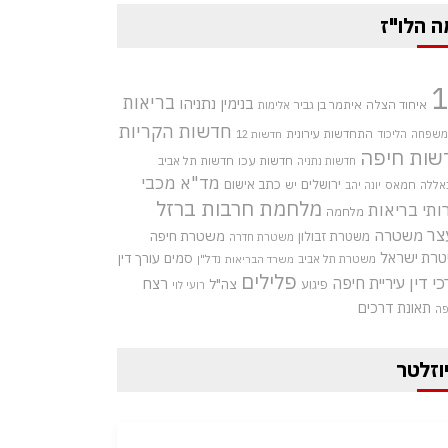
ה הלו"ז
בריאות
בנימין נתניהו
איחוד הצלה
איתמר בן גביר
אלימות
חדשות הקריות
התחדשות עירונית
 משפחה
הליכוד
חדשות 12
שות חיפה
חדשות עכו
חדשות תל אביב
חדשות נתניה
מד"א
מכבי
ירושלים
כתב אישום
אללה
חמאס
יש
יונה יהב
מלחמת חרבות ברזל
ותי בריאות
מלחמה
צר
משטרה
משטרת חיפה
משטרת זבולון
משטרת חדרה
רת ישראל
סמים
עורך דין
משטרת תל אביב
נדל"ן
משרד הבריאות
פלילים
כי דין
עיריית חיפה
רצח
צה"ל
פיגוע
רועי לוי
תאונת דרכים
פה
וזלטר