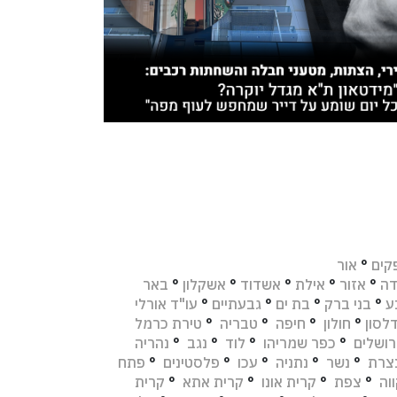
קים
°
אור
דה
°
אזור
°
אילת
°
אשדוד
°
אשקלון
°
באר
ע
°
בני ברק
°
בת ים
°
גבעתיים
°
עו"ד אורלי
לסון
°
חולון
°
חיפה
°
טבריה
°
טירת כרמל
רושלים
°
כפר שמריהו
°
לוד
°
נגב
°
נהריה
צרת
°
נשר
°
נתניה
°
עכו
°
פלסטינים
°
פתח
וה
°
צפת
°
קרית אונו
°
קרית אתא
°
קרית