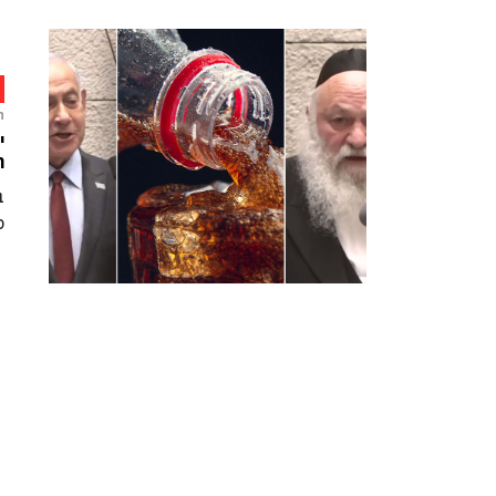
ח
י
ה
ס