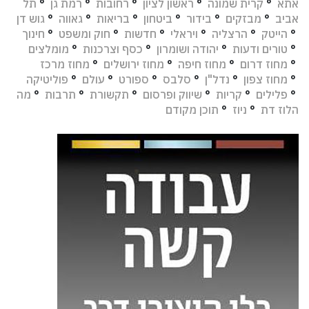
אתא
°
קרית שמונה
°
ראשון לציון
°
רחובות
°
רמת גן
°
תל
אביב
°
מבזקים
°
בידור
°
ביטחון
°
בריאות
°
גאווה
°
גוש דן
°
הייטק
°
הרצליה
°
ויראלי
°
חדשות
°
חוק ומשפט
°
חינוך
°
טורים ודעות
°
יהודה ושומרון
°
כסף וצרכנות
°
מומלצים
°
מחוז דרום
°
מחוז חיפה
°
מחוז ירושלים
°
מחוז מרכז
°
מחוז צפון
°
נדל"ן
°
סלבס
°
ספורט
°
עולם
°
פוליטיקה
°
פלילים
°
קריות
°
שיווק ופרסום
°
תקשורת
°
תרבות
°
מה
הלוז דת
°
ניוז
°
תוכן מקודם