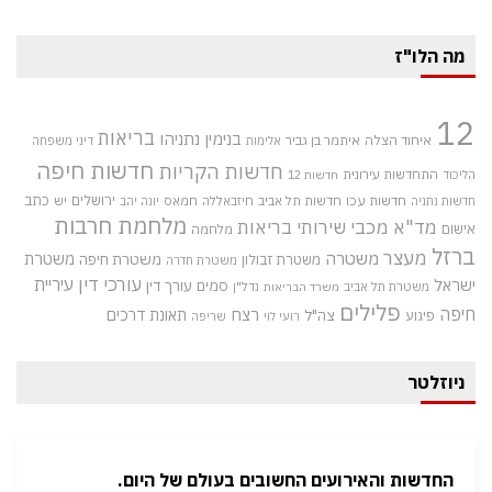
מה הלו"ז
12
בריאות
בנימין נתניהו
איחוד הצלה
איתמר בן גביר
אלימות
דיני משפחה
חדשות חיפה
חדשות הקריות
התחדשות עירונית
הליכוד
חדשות 12
חדשות עכו
ירושלים
כתב
חדשות תל אביב
חיזבאללה
חמאס
יש
חדשות נתניה
יונה יהב
מלחמת חרבות
מד"א
מכבי שירותי בריאות
אישום
מלחמה
ברזל
מעצר
משטרה
משטרת
משטרת חיפה
משטרת זבולון
משטרת חדרה
עורכי דין
עיריית
ישראל
סמים
עורך דין
משטרת תל אביב
נדל"ן
משרד הבריאות
פלילים
חיפה
רצח
תאונת דרכים
צה"ל
פיגוע
רועי לוי
שריפה
ניוזלטר
החדשות והאירועים החשובים בעולם של היום.