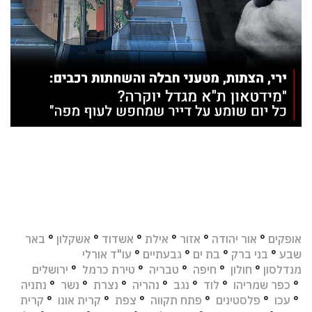
אופקים
°
אור יהודה
°
אזור
°
אילת
°
אשדוד
°
אשקלון
°
באר
שבע
°
בני ברק
°
בת ים
°
גבעתיים
°
עו"ד אורלי
מנדלסון
°
חולון
°
חיפה
°
טבריה
°
טירת כרמל
°
ירושלים
°
כפר שמריהו
°
לוד
°
נגב
°
נהריה
°
נצרת
°
נשר
°
נתניה
°
עכו
°
פלסטינים
°
פתח תקווה
°
צפת
°
קרית אונו
°
קרית