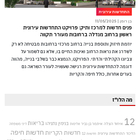
התחדשות עירונית
בן רומן |
11/05/2025
פנים חדשות למרכז ותיק: פרויקט התחדשות עירונית
ראשון ברחוב מנדלה ברחובות מעורר תקווה
יוזמת חיזוק ותוספת בנייה ברחוב מרכזי ברחובות מבטיחה לא רק
לשדרג את נראות הרחוב ואיכות החיים בו, אלא גם לשמור על
צביונו הקהילתי והדתי. הפרויקט, הנמצא כבר בשלבי בנייה, מהווה
דוגמה להתחדשות עירונית רגישה שעשויה לעורר השראה גם
בערים אחרות, כולל חיפה והקריות
מה הלו"ז
12
בריאות
בנימין נתניהו
איחוד הצלה
איתמר בן גביר
אלימות
דיני משפחה
חדשות חיפה
חדשות הקריות
התחדשות עירונית
הליכוד
חדשות 12