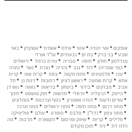
אופקים
°
אור יהודה
°
אזור
°
אילת
°
אשדוד
°
אשקלון
°
באר
שבע
°
בני ברק
°
בת ים
°
גבעתיים
°
עו"ד אורלי
מנדלסון
°
חולון
°
חיפה
°
טבריה
°
טירת כרמל
°
ירושלים
°
כפר שמריהו
°
לוד
°
נגב
°
נהריה
°
נצרת
°
נשר
°
נתניה
°
עכו
°
פלסטינים
°
פתח תקווה
°
צפת
°
קרית אונו
°
קרית
אתא
°
קרית שמונה
°
ראשון לציון
°
רחובות
°
רמת גן
°
תל
אביב
°
מבזקים
°
בידור
°
ביטחון
°
בריאות
°
גאווה
°
גוש דן
°
הייטק
°
הרצליה
°
ויראלי
°
חדשות
°
חוק ומשפט
°
חינוך
°
טורים ודעות
°
יהודה ושומרון
°
כסף וצרכנות
°
מומלצים
°
מחוז דרום
°
מחוז חיפה
°
מחוז ירושלים
°
מחוז מרכז
°
מחוז צפון
°
נדל"ן
°
סלבס
°
ספורט
°
עולם
°
פוליטיקה
°
פלילים
°
קריות
°
שיווק ופרסום
°
תקשורת
°
תרבות
°
מה
הלוז דת
°
ניוז
°
תוכן מקודם