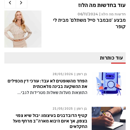
עוד בחדשות מה הלוז
לוז |
05/01/2025
חדשות מה הלו
ה זכאית לכתובה כאשר הבעל
מבצע ‘נובמ
רון? המקרה שהסעיר את בית
קופר
ני
עוד כותרות
בן רומן |
28/01/2026
הפחד מהשופטים לא עבד: עורכי דין מכפילים
את ההשקעה בבינה מלאכותית
התוצאות מעלות שאלות מטרידות לגבי…
בן רומן |
21/05/2025
קטיף הדובדבנים בעיצומו: יבול שיא צפוי
בצפון, אך איום היבוא מארה”ב מרחף מעל
החקלאים