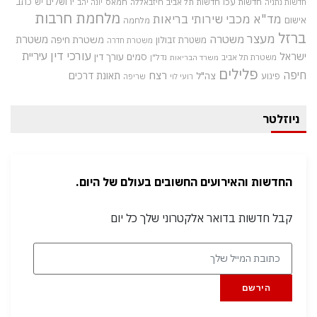
חדשות עכו
ירושלים
כתב
חדשות תל אביב
חיזבאללה
חמאס
יש
חדשות נתניה
יונה יהב
מלחמת חרבות
מד"א
מכבי שירותי בריאות
אישום
מלחמה
ברזל
מעצר
משטרה
משטרת
משטרת חיפה
משטרת זבולון
משטרת חדרה
עורכי דין
עיריית
ישראל
סמים
עורך דין
משטרת תל אביב
נדל"ן
משרד הבריאות
פלילים
חיפה
רצח
תאונת דרכים
צה"ל
פיגוע
רועי לוי
שריפה
ניוזלטר
החדשות והאירועים החשובים בעולם של היום.
קבל חדשות בדואר אלקטרוני שלך כל יום
הירשם