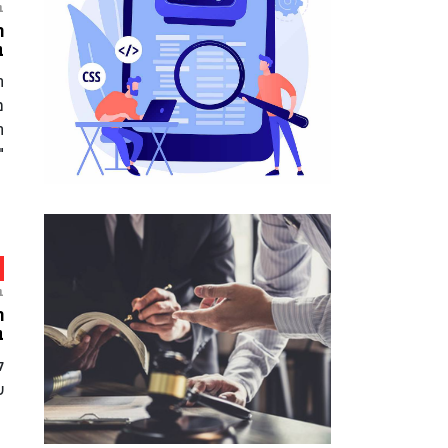
ב
ה
ב
ה
מ
ה
"
ב
ה
ב
ל
ש