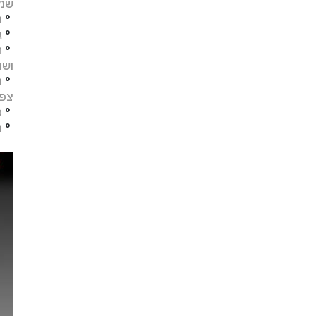
שמו
°
מ
°
ג
°
ח
ושו
°
מ
צפו
°
פ
°
ת