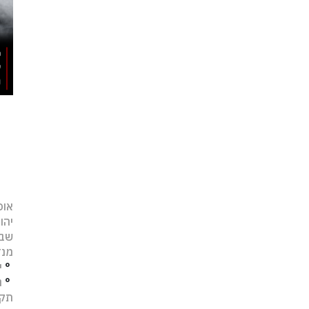
אופ
יהו
שב
מנד
°
י
°
נ
תקו