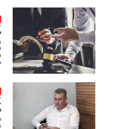
ח
ע
ב
ה
מ
מ
“
ש
ו