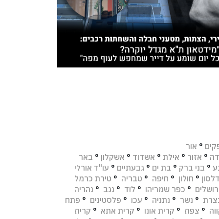
קים
°
אור
דה
°
אזור
°
אילת
°
אשדוד
°
אשקלון
°
באר
ע
°
בני ברק
°
בת ים
°
גבעתיים
°
עו"ד אורלי
לסון
°
חולון
°
חיפה
°
טבריה
°
טירת כרמל
רושלים
°
כפר שמריהו
°
לוד
°
נגב
°
נהריה
צרת
°
נשר
°
נתניה
°
עכו
°
פלסטינים
°
פתח
וה
°
צפת
°
קרית אונו
°
קרית אתא
°
קרית