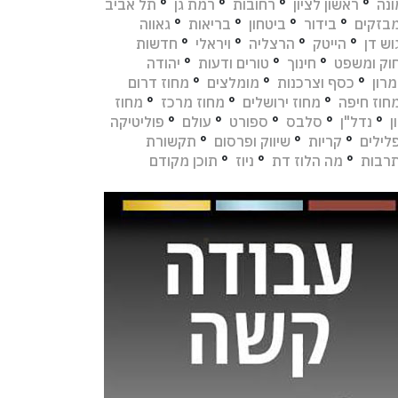
נה
°
ראשון לציון
°
רחובות
°
רמת גן
°
תל אביב
בזקים
°
בידור
°
ביטחון
°
בריאות
°
גאווה
וש דן
°
הייטק
°
הרצליה
°
ויראלי
°
חדשות
וק ומשפט
°
חינוך
°
טורים ודעות
°
יהודה
מרון
°
כסף וצרכנות
°
מומלצים
°
מחוז דרום
חוז חיפה
°
מחוז ירושלים
°
מחוז מרכז
°
מחוז
ן
°
נדל"ן
°
סלבס
°
ספורט
°
עולם
°
פוליטיקה
לילים
°
קריות
°
שיווק ופרסום
°
תקשורת
רבות
°
מה הלוז דת
°
ניוז
°
תוכן מקודם