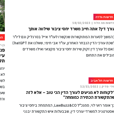
חדשות גדרה
דשות מה הלוז |
18/02/2023
ורך דין? אתה חייב משרד יחסי ציבור שילווה אותך
המשך לסערות המתוקשרות שנקשרו לעו"ד אייל בסרגליק וגם ליו"ר
הת
לשכת עורכי הדין הנבחר האחרון, עו"ד אבי חימי, שאלנו את ChatGPT
בן רו
אם כל עורך דין זקוק שירות יחסי ציבור מקצועי ואילו משרדים
פני
עיר
ובילים את התחום
תקו
יוז
לא 
לשמ
חדשות תל אביב
בשל
ירי סדיק |
12/11/2022
לקוחות לא מגיעים לעורך הדין הכי טוב – אלא לזה
שעש
התקשורת הכתירה כמומחה”
והק
כך אומר רועי לוי, סמנכ"ל LawBuzz&CO, המתמחה ביחסי ציבור
אסטרטגיה למשרדי עורכי דין, שבבעלות איש התקשורת יבגני