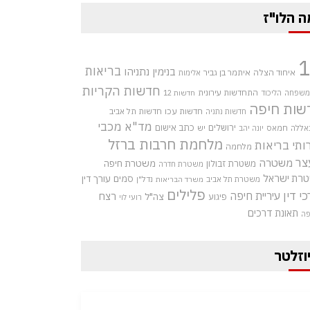
ה הלו"ז
בריאות
בנימין נתניהו
איחוד הצלה
איתמר בן גביר
אלימות
חדשות הקריות
התחדשות עירונית
 משפחה
הליכוד
חדשות 12
שות חיפה
חדשות עכו
חדשות תל אביב
חדשות נתניה
מד"א
מכבי
ירושלים
כתב אישום
אללה
חמאס
יש
יונה יהב
מלחמת חרבות ברזל
ותי בריאות
מלחמה
צר
משטרה
משטרת חיפה
משטרת זבולון
משטרת חדרה
רת ישראל
סמים
עורך דין
משטרת תל אביב
נדל"ן
משרד הבריאות
פלילים
כי דין
עיריית חיפה
רצח
צה"ל
פיגוע
רועי לוי
תאונת דרכים
פה
וזלטר