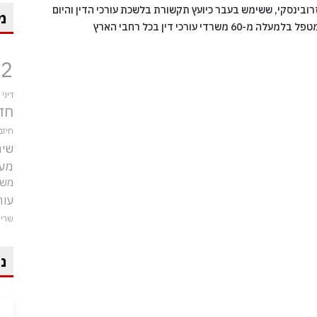
רובינסקי, ששימש בעבר כיועץ תקשורת בלשכת עורכי הדין והיום
מ
פל בלמעלה מ-60 משרדי עורכי דין בכל רחבי הארץ
12
דיני
חד
חיזב
שיר
מע
משט
עור
שרי
ני