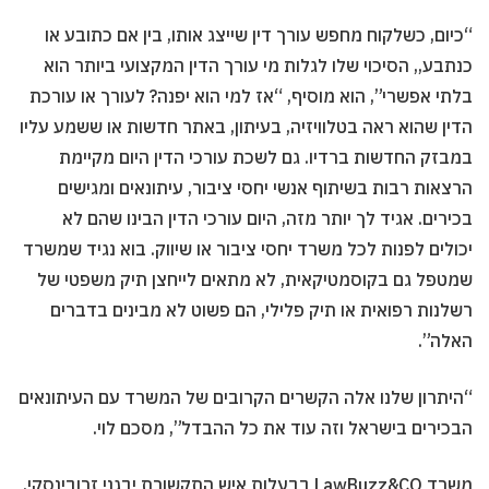
“כיום, כשלקוח מחפש עורך דין שייצג אותו, בין אם כתובע או
כנתבע,, הסיכוי שלו לגלות מי עורך הדין המקצועי ביותר הוא
בלתי אפשרי”, הוא מוסיף, “אז למי הוא יפנה? לעורך או עורכת
הדין שהוא ראה בטלוויזיה, בעיתון, באתר חדשות או ששמע עליו
במבזק החדשות ברדיו. גם לשכת עורכי הדין היום מקיימת
הרצאות רבות בשיתוף אנשי יחסי ציבור, עיתונאים ומגישים
בכירים. אגיד לך יותר מזה, היום עורכי הדין הבינו שהם לא
יכולים לפנות לכל משרד יחסי ציבור או שיווק. בוא נגיד שמשרד
שמטפל גם בקוסמטיקאית, לא מתאים לייחצן תיק משפטי של
רשלנות רפואית או תיק פלילי, הם פשוט לא מבינים בדברים
האלה”.
“היתרון שלנו אלה הקשרים הקרובים של המשרד עם העיתונאים
הבכירים בישראל וזה עוד את כל ההבדל”, מסכם לוי.
משרד LawBuzz&CO בבעלות איש התקשורת יבגני זרובינסקי,