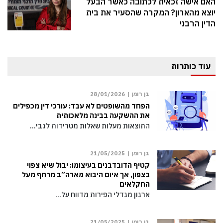
י משפחה קבע כי
האם אישה זכאית לכ
ולבלת ואינה משקפת
יוצא מהארון? המקר
הדין הרבני
עוד כותרות
בן רומן |
28/01/2026
הפחד מהשופטים לא עבד: עורכי דין מכפילים
את ההשקעה בבינה מלאכותית
התוצאות מעלות שאלות מטרידות לגבי…
בן רומן |
21/05/2025
קטיף הדובדבנים בעיצומו: יבול שיא צפוי
בצפון, אך איום היבוא מארה”ב מרחף מעל
החקלאים
ארגון מגדלי הפירות מדווח על…
בן רומן |
21/05/2025