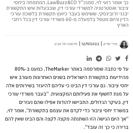
כך אומר רועי לוי, סמנכ”ל LawBuzz&CO, המתמחה ביחסי
ציבור ואסטרטגיה למשרדי עורכי דין, שבבעלות איש התקשורת
יבגני זרובינסקי, ששימש בעבר כיועץ תקשורת בלשכת עורכי
הדין והיום מטפל בלמעלה מ-60 משרדי עורכי דין בכל רחבי
הארץ
מירי סדיק
12/11/2022
חדשות תל אביב
על פי כתבה שפורסמה באתר TheMarker, כמעט ב-80%
מהידיעות בתקשורת הישראלית בשנים האחרונות מעורב איש
יחסי ציבור. גם עורכי דין הבינו כי עליהם להיעזר בשירותים אלה
על מנת לחשוף את פעילותם המקצועית. “בעבר משרדי עורכי
דין, בעיקר הגדולים, התביישו להודות אפילו שהם נעזרים
במשרד יחסי ציבור כדי לקדם את עצמם בתקשורת”, אומר לוי,
“אך היום הגישה הזו השתנתה מקצה לקצה והם הבינו שאין להם
ברירה כי כך זה עובד”.