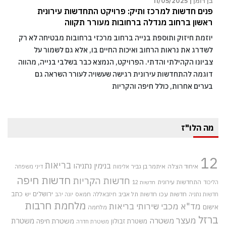
בן רומן |
11/05/2025
פנים חדשות למרכז ותיק: פרויקט התחדשות עירונית
ראשון ברחוב מנדלה ברחובות מעורר תקווה
יוזמת חיזוק ותוספת בנייה ברחוב מרכזי ברחובות מבטיחה לא רק
לשדרג את נראות הרחוב ואיכות החיים בו, אלא גם לשמור על
צביונו הקהילתי והדתי. הפרויקט, הנמצא כבר בשלבי בנייה, מהווה
דוגמה להתחדשות עירונית רגישה שעשויה לעורר השראה גם
בערים אחרות, כולל חיפה והקריות
מה הלו"ז
12
בריאות
בנימין נתניהו
איחוד הצלה
איתמר בן גביר
אלימות
דיני משפחה
חדשות חיפה
חדשות הקריות
התחדשות עירונית
הליכוד
חדשות 12
חדשות עכו
ירושלים
כתב
חדשות תל אביב
חיזבאללה
חמאס
יש
חדשות נתניה
יונה יהב
מלחמת חרבות
מד"א
מכבי שירותי בריאות
אישום
מלחמה
ברזל
מעצר
משטרה
משטרת
משטרת חיפה
משטרת זבולון
משטרת חדרה