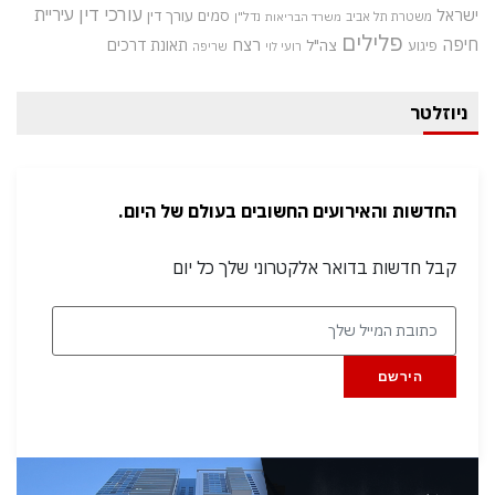
עורכי דין
עיריית
ישראל
סמים
עורך דין
משטרת תל אביב
נדל"ן
משרד הבריאות
פלילים
חיפה
רצח
תאונת דרכים
צה"ל
פיגוע
רועי לוי
שריפה
ניוזלטר
החדשות והאירועים החשובים בעולם של היום.
קבל חדשות בדואר אלקטרוני שלך כל יום
הירשם