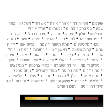
אופקים
°
אור יהודה
°
אזור
°
אילת
°
אשדוד
°
אשקלון
°
באר
שבע
°
בני ברק
°
בת ים
°
גבעתיים
°
עו"ד אורלי
מנדלסון
°
חולון
°
חיפה
°
טבריה
°
טירת כרמל
°
ירושלים
°
כפר שמריהו
°
לוד
°
נגב
°
נהריה
°
נצרת
°
נשר
°
נתניה
°
עכו
°
פלסטינים
°
פתח תקווה
°
צפת
°
קרית אונו
°
קרית
אתא
°
קרית שמונה
°
ראשון לציון
°
רחובות
°
רמת גן
°
תל
אביב
°
מבזקים
°
בידור
°
ביטחון
°
בריאות
°
גאווה
°
גוש דן
°
הייטק
°
הרצליה
°
ויראלי
°
חדשות
°
חוק ומשפט
°
חינוך
°
טורים ודעות
°
יהודה ושומרון
°
כסף וצרכנות
°
מומלצים
°
מחוז דרום
°
מחוז חיפה
°
מחוז ירושלים
°
מחוז מרכז
°
מחוז צפון
°
נדל"ן
°
סלבס
°
ספורט
°
עולם
°
פוליטיקה
°
פלילים
°
קריות
°
שיווק ופרסום
°
תקשורת
°
תרבות
°
מה
הלוז דת
°
ניוז
°
תוכן מקודם