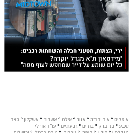
אופקים
°
אור יהודה
°
אזור
°
אילת
°
אשדוד
°
אשקלון
°
באר
שבע
°
בני ברק
°
בת ים
°
גבעתיים
°
עו"ד אורלי
מנדלסון
°
חולון
°
חיפה
°
טבריה
°
טירת כרמל
°
ירושלים