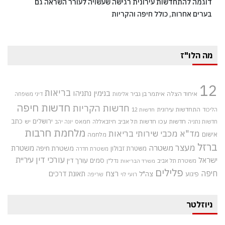
דוגמה להתחדשות עירונית רגישה שעשויה לעורר השראה גם
בערים אחרות, כולל חיפה והקריות
מה הלו"ז
12
בריאות
בנימין נתניהו
איחוד הצלה
איתמר בן גביר
אלימות
דיני משפחה
חדשות חיפה
חדשות הקריות
התחדשות עירונית
הליכוד
חדשות 12
חדשות עכו
ירושלים
כתב
חדשות תל אביב
חיזבאללה
חמאס
יש
חדשות נתניה
יונה יהב
מלחמת חרבות
מד"א
מכבי שירותי בריאות
אישום
מלחמה
ברזל
מעצר
משטרה
משטרת
משטרת חיפה
משטרת זבולון
משטרת חדרה
עורכי דין
עיריית
ישראל
סמים
עורך דין
משטרת תל אביב
נדל"ן
משרד הבריאות
פלילים
חיפה
רצח
תאונת דרכים
צה"ל
פיגוע
רועי לוי
שריפה
ניוזלטר