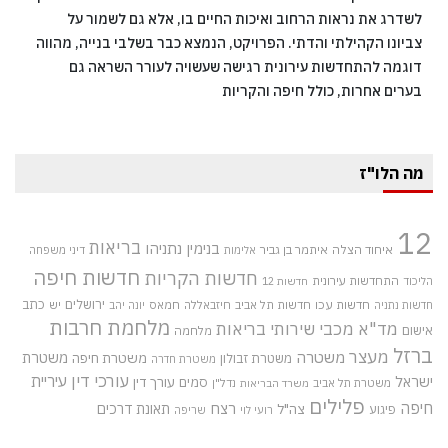
לשדרג את נראות הרחוב ואיכות החיים בו, אלא גם לשמור על
צביונו הקהילתי והדתי. הפרויקט, הנמצא כבר בשלבי בנייה, מהווה
דוגמה להתחדשות עירונית רגישה שעשויה לעורר השראה גם
בערים אחרות, כולל חיפה והקריות
מה הלו"ז
12
בריאות
בנימין נתניהו
איחוד הצלה
איתמר בן גביר
אלימות
דיני משפחה
חדשות חיפה
חדשות הקריות
התחדשות עירונית
הליכוד
חדשות 12
חדשות עכו
ירושלים
כתב
חדשות תל אביב
חיזבאללה
חמאס
יש
חדשות נתניה
יונה יהב
מלחמת חרבות
מד"א
מכבי שירותי בריאות
אישום
מלחמה
ברזל
מעצר
משטרה
משטרת
משטרת חיפה
משטרת זבולון
משטרת חדרה
עורכי דין
עיריית
ישראל
סמים
עורך דין
משטרת תל אביב
נדל"ן
משרד הבריאות
פלילים
חיפה
רצח
תאונת דרכים
צה"ל
פיגוע
רועי לוי
שריפה