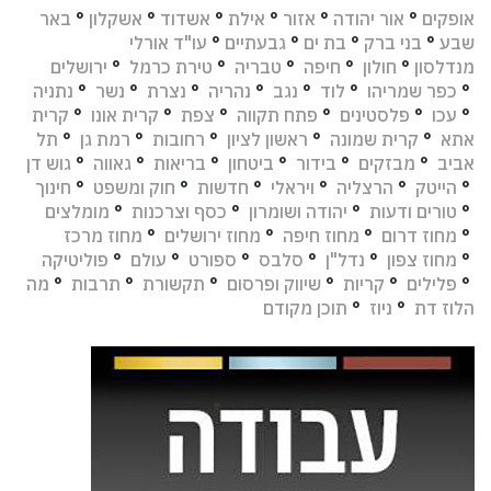
אופקים
°
אור יהודה
°
אזור
°
אילת
°
אשדוד
°
אשקלון
°
באר
שבע
°
בני ברק
°
בת ים
°
גבעתיים
°
עו"ד אורלי
מנדלסון
°
חולון
°
חיפה
°
טבריה
°
טירת כרמל
°
ירושלים
°
כפר שמריהו
°
לוד
°
נגב
°
נהריה
°
נצרת
°
נשר
°
נתניה
°
עכו
°
פלסטינים
°
פתח תקווה
°
צפת
°
קרית אונו
°
קרית
אתא
°
קרית שמונה
°
ראשון לציון
°
רחובות
°
רמת גן
°
תל
אביב
°
מבזקים
°
בידור
°
ביטחון
°
בריאות
°
גאווה
°
גוש דן
°
הייטק
°
הרצליה
°
ויראלי
°
חדשות
°
חוק ומשפט
°
חינוך
°
טורים ודעות
°
יהודה ושומרון
°
כסף וצרכנות
°
מומלצים
°
מחוז דרום
°
מחוז חיפה
°
מחוז ירושלים
°
מחוז מרכז
°
מחוז צפון
°
נדל"ן
°
סלבס
°
ספורט
°
עולם
°
פוליטיקה
°
פלילים
°
קריות
°
שיווק ופרסום
°
תקשורת
°
תרבות
°
מה
הלוז דת
°
ניוז
°
תוכן מקודם