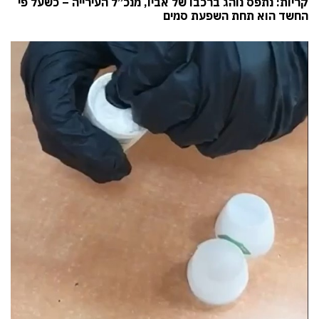
קריות: נתפס נוהג ברכבו של אביו, מנכ”ל העירייה – כשעל פי
החשד הוא תחת השפעת סמים