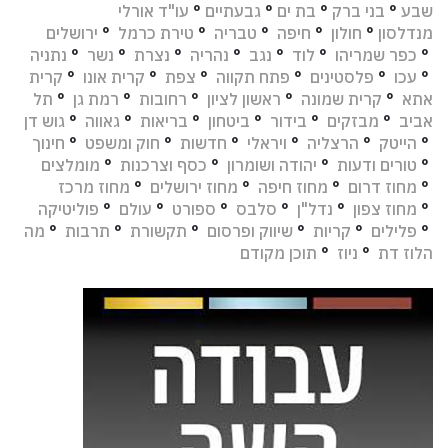
שבע
°
בני ברק
°
בת ים
°
גבעתיים
°
עו"ד אורלי
מנדלסון
°
חולון
°
חיפה
°
טבריה
°
טירת כרמל
°
ירושלים
°
כפר שמריהו
°
לוד
°
נגב
°
נהריה
°
נצרת
°
נשר
°
נתניה
°
עכו
°
פלסטינים
°
פתח תקווה
°
צפת
°
קרית אונו
°
קרית
אתא
°
קרית שמונה
°
ראשון לציון
°
רחובות
°
רמת גן
°
תל
אביב
°
מבזקים
°
בידור
°
ביטחון
°
בריאות
°
גאווה
°
גוש דן
°
הייטק
°
הרצליה
°
ויראלי
°
חדשות
°
חוק ומשפט
°
חינוך
°
טורים ודעות
°
יהודה ושומרון
°
כסף וצרכנות
°
מומלצים
°
מחוז דרום
°
מחוז חיפה
°
מחוז ירושלים
°
מחוז מרכז
°
מחוז צפון
°
נדל"ן
°
סלבס
°
ספורט
°
עולם
°
פוליטיקה
°
פלילים
°
קריות
°
שיווק ופרסום
°
תקשורת
°
תרבות
°
מה
הלוז דת
°
ניוז
°
תוכן מקודם