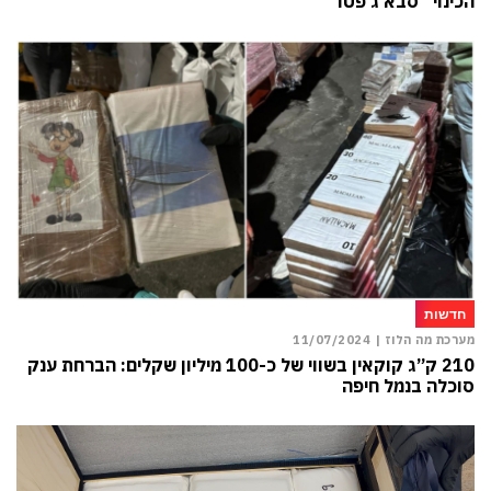
הכינוי “סבא ג’פטו”
חדשות
מערכת מה הלוז |
11/07/2024
210 ק”ג קוקאין בשווי של כ-100 מיליון שקלים: הברחת ענק
סוכלה בנמל חיפה