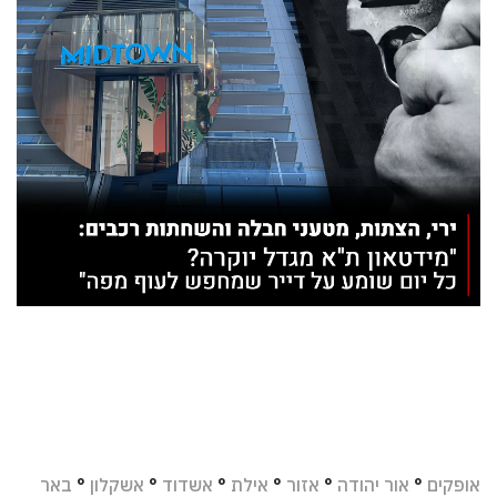
אופקים
°
אור יהודה
°
אזור
°
אילת
°
אשדוד
°
אשקלון
°
באר