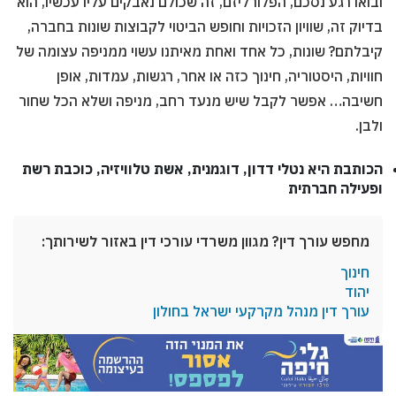
ובואו רגע נסכם, הפלורליזם, זה שכולם נאבקים עליו עכשיו, הוא
בדיוק זה, שוויון הזכויות וחופש הביטוי לקבוצות שונות בחברה,
קיבלתם? שונות, כל אחד ואחת מאיתנו עשוי ממניפה עצומה של
חוויות, היסטוריה, חינוך כזה או אחר, רגשות, עמדות, אופן
חשיבה… אפשר לקבל שיש מנעד רחב, מניפה ושלא הכל שחור
ולבן.
הכותבת היא נטלי דדון, דוגמנית, אשת טלוויזיה, כוכבת רשת
ופעילה חברתית
מחפש עורך דין? מגוון משרדי עורכי דין באזור לשירותך:
חינוך
יהוד
עורך דין מנהל מקרקעי ישראל בחולון