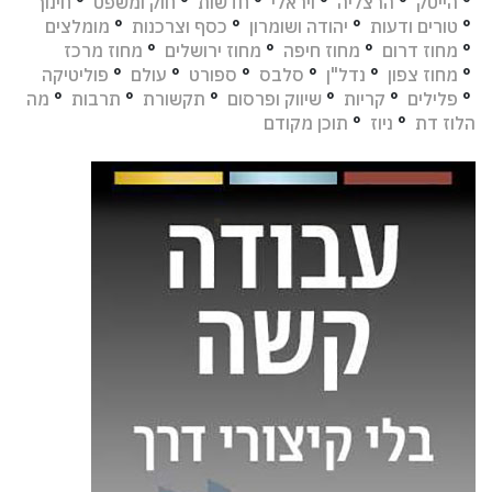
°
הייטק
°
הרצליה
°
ויראלי
°
חדשות
°
חוק ומשפט
°
חינוך
°
טורים ודעות
°
יהודה ושומרון
°
כסף וצרכנות
°
מומלצים
°
מחוז דרום
°
מחוז חיפה
°
מחוז ירושלים
°
מחוז מרכז
°
מחוז צפון
°
נדל"ן
°
סלבס
°
ספורט
°
עולם
°
פוליטיקה
°
פלילים
°
קריות
°
שיווק ופרסום
°
תקשורת
°
תרבות
°
מה
הלוז דת
°
ניוז
°
תוכן מקודם