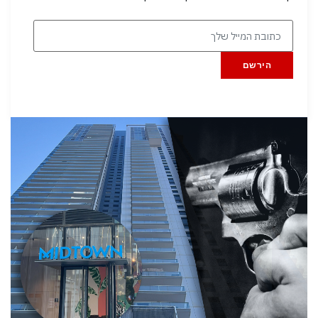
הירשם