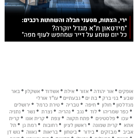
אופקים
°
אור יהודה
°
אזור
°
אילת
°
אשדוד
°
אשקלון
°
באר
שבע
°
בני ברק
°
בת ים
°
גבעתיים
°
עו"ד אורלי
מנדלסון
°
חולון
°
חיפה
°
טבריה
°
טירת כרמל
°
ירושלים
°
כפר שמריהו
°
לוד
°
נגב
°
נהריה
°
נצרת
°
נשר
°
נתניה
°
עכו
°
פלסטינים
°
פתח תקווה
°
צפת
°
קרית אונו
°
קרית
אתא
°
קרית שמונה
°
ראשון לציון
°
רחובות
°
רמת גן
°
תל
אביב
°
מבזקים
°
בידור
°
ביטחון
°
בריאות
°
גאווה
°
גוש דן