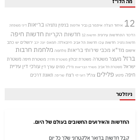
מה הלו"ז
12
בריאות
בנימין נתניהו
איחוד הצלה
איתמר בן גביר
אלימות
דיני משפחה
חדשות חיפה
חדשות הקריות
התחדשות עירונית
הליכוד
חדשות 12
חדשות עכו
ירושלים
כתב
חדשות תל אביב
חיזבאללה
חמאס
יש
חדשות נתניה
יונה יהב
מלחמת חרבות
מד"א
מכבי שירותי בריאות
אישום
מלחמה
ברזל
מעצר
משטרה
משטרת
משטרת חיפה
משטרת זבולון
משטרת חדרה
עורכי דין
עיריית
ישראל
סמים
עורך דין
משטרת תל אביב
נדל"ן
משרד הבריאות
פלילים
חיפה
רצח
תאונת דרכים
צה"ל
פיגוע
רועי לוי
שריפה
ניוזלטר
החדשות והאירועים החשובים בעולם של היום.
קבל חדשות בדואר אלקטרוני שלך כל יום