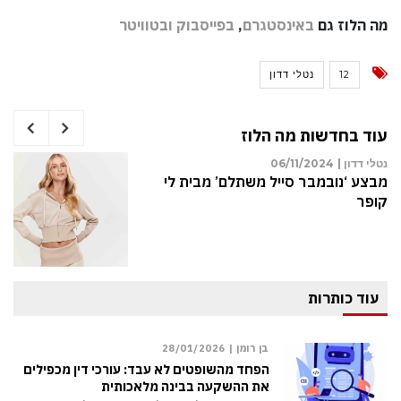
מה הלוז גם
באינסטגרם
,
בפייסבוק
ובטוויטר
12
נטלי דדון
עוד בחדשות מה הלוז
 דדון |
05/01/2025
נטלי דד
 אישה זכאית לכתובה כאשר הבעל
מבצע 
א מהארון? המקרה שהסעיר את בית
קופר
ן הרבני
עוד כותרות
בן רומן |
28/01/2026
הפחד מהשופטים לא עבד: עורכי דין מכפילים
את ההשקעה בבינה מלאכותית