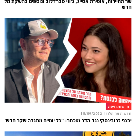
שר התיירות, אופירה אסייג, ג’וני סברדלוב ונוספים בהשקת מלון
חדש
חדשות חיפה
חדשות מה הלוז |
18/09/2022
יבגני זרובינסקי נגד הדר מוכתר: “כל יומיים מתגלה שקר חדש”