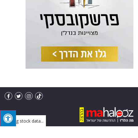
Loading stock data...
מו"ל: מה הלו"ז בע"מ | פיתוח: IVY
בניית אתרים