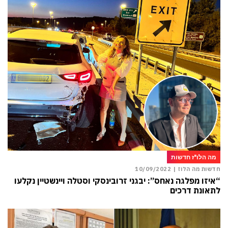
מה הלו"ז חדשות
חדשות מה הלוז |
10/09/2022
“איזו מפלגה נאחס”: יבגני זרובינסקי וסטלה ויינשטיין נקלעו
לתאונת דרכים