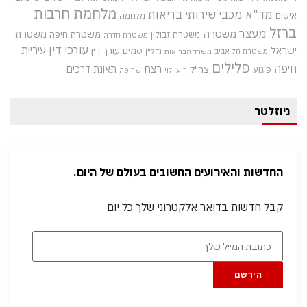
מלחמת חרבות
מד"א
מכבי שירותי בריאות
אישום
מלחמה
ברזל
מעצר
משטרה
משטרת
משטרת חיפה
משטרת זבולון
משטרת חדרה
עורכי דין
עיריית
ישראל
סמים
עורך דין
משטרת תל אביב
נדל"ן
משרד הבריאות
פלילים
חיפה
רצח
תאונת דרכים
צה"ל
פיגוע
רועי לוי
שריפה
ניוזלטר
החדשות והאירועים החשובים בעולם של היום.
קבל חדשות בדואר אלקטרוני שלך כל יום
הירשם