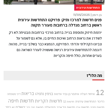
התחדשות עירונית
בן רומן |
11/05/2025
פנים חדשות למרכז ותיק: פרויקט התחדשות עירונית
ראשון ברחוב מנדלה ברחובות מעורר תקווה
יוזמת חיזוק ותוספת בנייה ברחוב מרכזי ברחובות מבטיחה לא רק
לשדרג את נראות הרחוב ואיכות החיים בו, אלא גם לשמור על
צביונו הקהילתי והדתי. הפרויקט, הנמצא כבר בשלבי בנייה, מהווה
דוגמה להתחדשות עירונית רגישה שעשויה לעורר השראה גם
בערים אחרות, כולל חיפה והקריות
מה הלו"ז
12
בריאות
בנימין נתניהו
איחוד הצלה
איתמר בן גביר
אלימות
דיני משפחה
חדשות חיפה
חדשות הקריות
התחדשות עירונית
הליכוד
חדשות 12
חדשות עכו
ירושלים
כתב
חדשות תל אביב
חיזבאללה
חמאס
יש
חדשות נתניה
יונה יהב