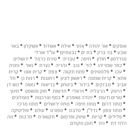
אופקים
°
אור יהודה
°
אזור
°
אילת
°
אשדוד
°
אשקלון
°
באר
שבע
°
בני ברק
°
בת ים
°
גבעתיים
°
עו"ד אורלי
מנדלסון
°
חולון
°
חיפה
°
טבריה
°
טירת כרמל
°
ירושלים
°
כפר שמריהו
°
לוד
°
נגב
°
נהריה
°
נצרת
°
נשר
°
נתניה
°
עכו
°
פלסטינים
°
פתח תקווה
°
צפת
°
קרית אונו
°
קרית
אתא
°
קרית שמונה
°
ראשון לציון
°
רחובות
°
רמת גן
°
תל
אביב
°
מבזקים
°
בידור
°
ביטחון
°
בריאות
°
גאווה
°
גוש דן
°
הייטק
°
הרצליה
°
ויראלי
°
חדשות
°
חוק ומשפט
°
חינוך
°
טורים ודעות
°
יהודה ושומרון
°
כסף וצרכנות
°
מומלצים
°
מחוז דרום
°
מחוז חיפה
°
מחוז ירושלים
°
מחוז מרכז
°
מחוז צפון
°
נדל"ן
°
סלבס
°
ספורט
°
עולם
°
פוליטיקה
°
פלילים
°
קריות
°
שיווק ופרסום
°
תקשורת
°
תרבות
°
מה
הלוז דת
°
ניוז
°
תוכן מקודם