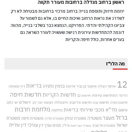
ראשון ברחוב מנדלה ברחובות מעורר תקווה
יוזמת חיזוק ותוספת בנייה ברחוב מרכזי ברחובות מבטיחה לא רק
לשדרג את נראות הרחוב ואיכות החיים בו, אלא גם לשמור על
צביונו הקהילתי והדתי. הפרויקט, הנמצא כבר בשלבי בנייה, מהווה
דוגמה להתחדשות עירונית רגישה שעשויה לעורר השראה גם
בערים אחרות, כולל חיפה והקריות
מה הלו"ז
12
בריאות
בנימין נתניהו
איחוד הצלה
איתמר בן גביר
אלימות
דיני משפחה
חדשות חיפה
חדשות הקריות
התחדשות עירונית
הליכוד
חדשות 12
חדשות עכו
ירושלים
כתב
חדשות תל אביב
חיזבאללה
חמאס
יש
חדשות נתניה
יונה יהב
מלחמת חרבות
מד"א
מכבי שירותי בריאות
אישום
מלחמה
ברזל
מעצר
משטרה
משטרת
משטרת חיפה
משטרת זבולון
משטרת חדרה
עורכי דין
עיריית
ישראל
סמים
עורך דין
משטרת תל אביב
נדל"ן
משרד הבריאות