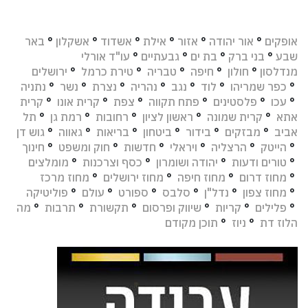
אופקים
°
אור יהודה
°
אזור
°
אילת
°
אשדוד
°
אשקלון
°
באר
שבע
°
בני ברק
°
בת ים
°
גבעתיים
°
עו"ד אורלי
מנדלסון
°
חולון
°
חיפה
°
טבריה
°
טירת כרמל
°
ירושלים
°
כפר שמריהו
°
לוד
°
נגב
°
נהריה
°
נצרת
°
נשר
°
נתניה
°
עכו
°
פלסטינים
°
פתח תקווה
°
צפת
°
קרית אונו
°
קרית
אתא
°
קרית שמונה
°
ראשון לציון
°
רחובות
°
רמת גן
°
תל
אביב
°
מבזקים
°
בידור
°
ביטחון
°
בריאות
°
גאווה
°
גוש דן
°
הייטק
°
הרצליה
°
ויראלי
°
חדשות
°
חוק ומשפט
°
חינוך
°
טורים ודעות
°
יהודה ושומרון
°
כסף וצרכנות
°
מומלצים
°
מחוז דרום
°
מחוז חיפה
°
מחוז ירושלים
°
מחוז מרכז
°
מחוז צפון
°
נדל"ן
°
סלבס
°
ספורט
°
עולם
°
פוליטיקה
°
פלילים
°
קריות
°
שיווק ופרסום
°
תקשורת
°
תרבות
°
מה
הלוז דת
°
ניוז
°
תוכן מקודם