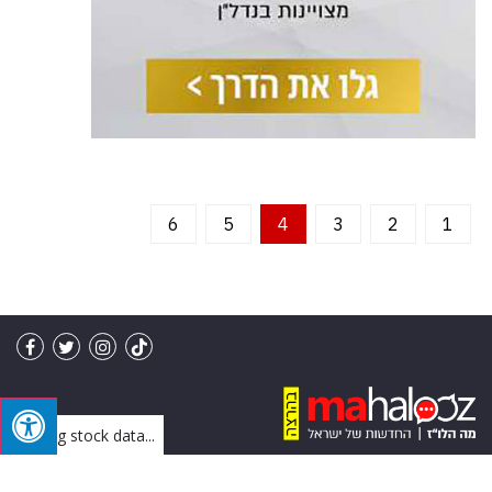
6
5
4
3
2
1
Loading stock data...
מו"ל: מה הלו"ז בע"מ | פיתוח: IVY
בניית אתרים