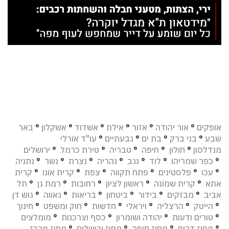
אופקים
°
אור יהודה
°
אזור
°
אילת
°
אשדוד
°
אשקלון
°
באר
שבע
°
בני ברק
°
בת ים
°
גבעתיים
°
עו"ד אורלי
מנדלסון
°
חולון
°
חיפה
°
טבריה
°
טירת כרמל
°
ירושלים
°
כפר שמריהו
°
לוד
°
נגב
°
נהריה
°
נצרת
°
נשר
°
נתניה
°
עכו
°
פלסטינים
°
פתח תקווה
°
צפת
°
קרית אונו
°
קרית
אתא
°
קרית שמונה
°
ראשון לציון
°
רחובות
°
רמת גן
°
תל
אביב
°
מבזקים
°
בידור
°
ביטחון
°
בריאות
°
גאווה
°
גוש דן
°
הייטק
°
הרצליה
°
ויראלי
°
חדשות
°
חוק ומשפט
°
חינוך
°
טורים ודעות
°
יהודה ושומרון
°
כסף וצרכנות
°
מומלצים
°
מחוז דרום
°
מחוז חיפה
°
מחוז ירושלים
°
מחוז מרכז