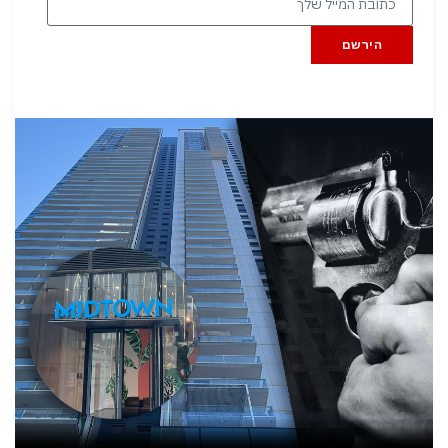
הירשם