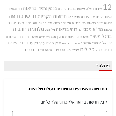
12
בריאות
בנימין נתניהו
איחוד הצלה
איתמר בן גביר
אלימות
דיני משפחה
חדשות חיפה
חדשות הקריות
התחדשות עירונית
הליכוד
חדשות 12
חדשות עכו
ירושלים
כתב
חדשות תל אביב
חיזבאללה
חמאס
יש
חדשות נתניה
יונה יהב
מלחמת חרבות
מד"א
מכבי שירותי בריאות
אישום
מלחמה
ברזל
מעצר
משטרה
משטרת
משטרת חיפה
משטרת זבולון
משטרת חדרה
עורכי דין
עיריית
ישראל
סמים
עורך דין
משטרת תל אביב
נדל"ן
משרד הבריאות
פלילים
חיפה
רצח
תאונת דרכים
צה"ל
פיגוע
רועי לוי
שריפה
ניוזלטר
החדשות והאירועים החשובים בעולם של היום.
קבל חדשות בדואר אלקטרוני שלך כל יום