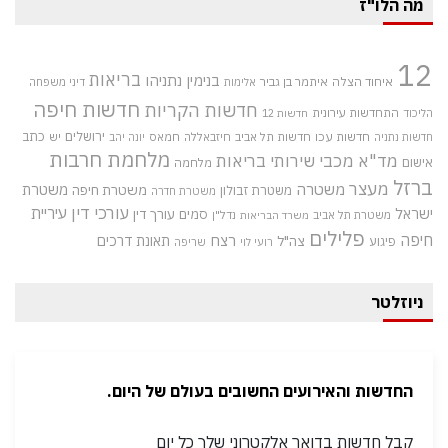
מה הלו"ז
12
בריאות
בנימין נתניהו
איחוד הצלה
איתמר בן גביר
אלימות
דיני משפחה
חדשות חיפה
חדשות הקריות
התחדשות עירונית
הליכוד
חדשות 12
חדשות עכו
ירושלים
כתב
חדשות תל אביב
חיזבאללה
חמאס
יש
חדשות נתניה
יונה יהב
מלחמת חרבות
מד"א
מכבי שירותי בריאות
אישום
מלחמה
ברזל
מעצר
משטרה
משטרת
משטרת חיפה
משטרת זבולון
משטרת חדרה
עורכי דין
עיריית
ישראל
סמים
עורך דין
משטרת תל אביב
נדל"ן
משרד הבריאות
פלילים
חיפה
רצח
תאונת דרכים
צה"ל
פיגוע
רועי לוי
שריפה
ניוזלטר
החדשות והאירועים החשובים בעולם של היום.
קבל חדשות בדואר אלקטרוני שלך כל יום