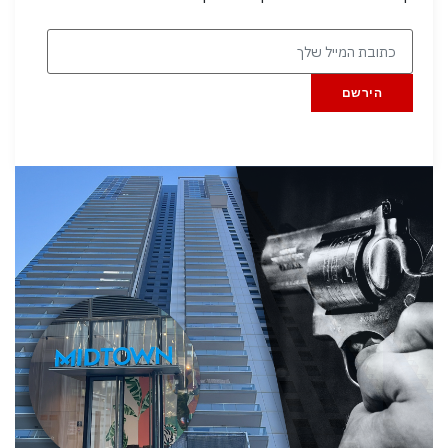
הירשם