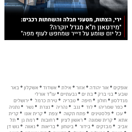
אופקים
°
אור יהודה
°
אזור
°
אילת
°
אשדוד
°
אשקלון
°
באר
שבע
°
בני ברק
°
בת ים
°
גבעתיים
°
עו"ד אורלי
מנדלסון
°
חולון
°
חיפה
°
טבריה
°
טירת כרמל
°
ירושלים
°
כפר שמריהו
°
לוד
°
נגב
°
נהריה
°
נצרת
°
נשר
°
נתניה
°
עכו
°
פלסטינים
°
פתח תקווה
°
צפת
°
קרית אונו
°
קרית
אתא
°
קרית שמונה
°
ראשון לציון
°
רחובות
°
רמת גן
°
תל
אביב
°
מבזקים
°
בידור
°
ביטחון
°
בריאות
°
גאווה
°
גוש דן