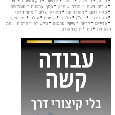
°
הייטק
°
הרצליה
°
ויראלי
°
חדשות
°
חוק ומשפט
°
חינוך
°
טורים ודעות
°
יהודה ושומרון
°
כסף וצרכנות
°
מומלצים
°
מחוז דרום
°
מחוז חיפה
°
מחוז ירושלים
°
מחוז מרכז
°
מחוז צפון
°
נדל"ן
°
סלבס
°
ספורט
°
עולם
°
פוליטיקה
°
פלילים
°
קריות
°
שיווק ופרסום
°
תקשורת
°
תרבות
°
מה
הלוז דת
°
ניוז
°
תוכן מקודם