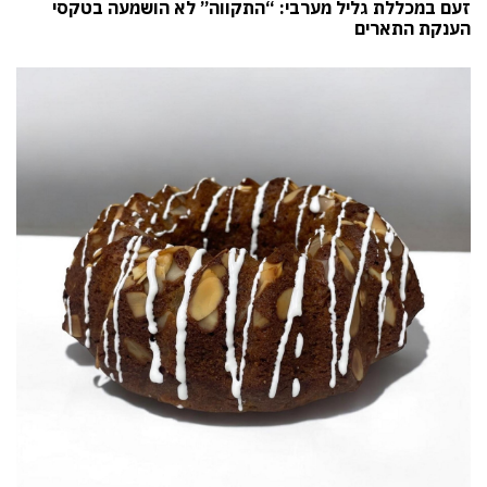
זעם במכללת גליל מערבי: “התקווה” לא הושמעה בטקסי
הענקת התארים