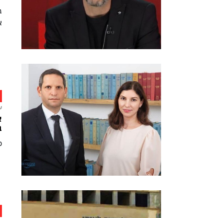
א
ע
א
ב
כך 