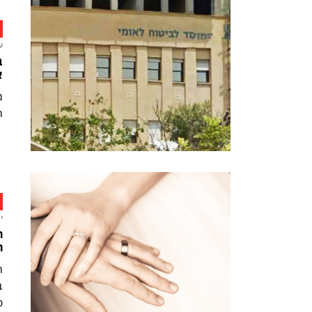
ע
ב
א
מ
ת
י
ר
ה
ב
כ