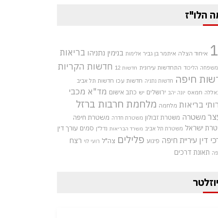
ה הלו"ז
בריאות
בנימין נתניהו
איחוד הצלה
איתמר בן גביר
אלימות
חדשות הקריות
התחדשות עירונית
 משפחה
הליכוד
חדשות 12
שות חיפה
חדשות עכו
חדשות תל אביב
חדשות נתניה
מד"א
מכבי
ירושלים
כתב אישום
אללה
חמאס
יש
יונה יהב
מלחמת חרבות ברזל
ותי בריאות
מלחמה
צר
משטרה
משטרת חיפה
משטרת זבולון
משטרת חדרה
רת ישראל
סמים
עורך דין
משטרת תל אביב
נדל"ן
משרד הבריאות
פלילים
כי דין
עיריית חיפה
רצח
צה"ל
פיגוע
רועי לוי
תאונת דרכים
פה
וזלטר