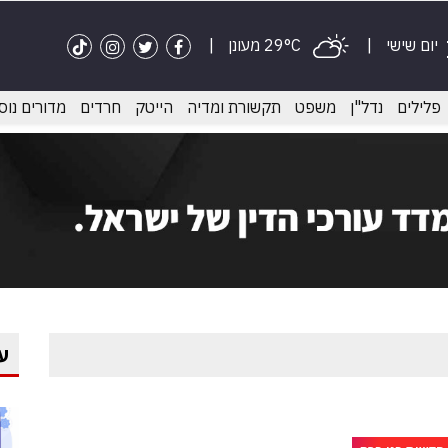
יום שישי
29°C מעונן
פלילים
נדל"ן
משפט
תקשורת ומדיה
הייטק
חרדים
מדורים נוס
ע