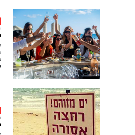
ע
פ
א
ש
ב
ל
ח
כ
כ