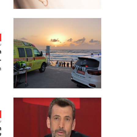
ע
רג
"
ה
ע
ח
ע