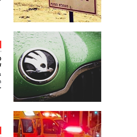
י
צ
ב
ה
"