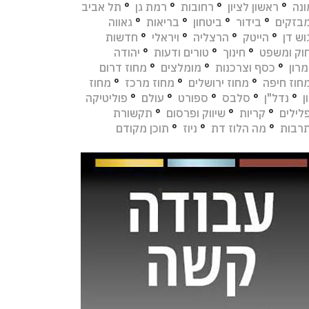
נה
°
ראשון לציון
°
רחובות
°
רמת גן
°
תל אביב
בזקים
°
בידור
°
ביטחון
°
בריאות
°
גאווה
וש דן
°
הייטק
°
הרצליה
°
ויראלי
°
חדשות
וק ומשפט
°
חינוך
°
טורים ודעות
°
יהודה
מרון
°
כסף וצרכנות
°
מומלצים
°
מחוז דרום
חוז חיפה
°
מחוז ירושלים
°
מחוז מרכז
°
מחוז
ן
°
נדל"ן
°
סלבס
°
ספורט
°
עולם
°
פוליטיקה
לילים
°
קריות
°
שיווק ופרסום
°
תקשורת
רבות
°
מה הלוז דת
°
ניוז
°
תוכן מקודם