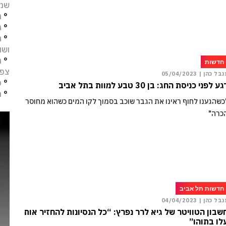
שמו
°
מ
°
ג
°
ח
ושו
°
מ
חדשות
צפו
נבל כהן |
05/04/2023
°
פ
ע לפני כניסת החג: בן 30 טבע למוות בתל אביב
°
ת
כשהגענו לחוף ראינו את הגבר שוכב בסמוך לקו המים כשהוא מחוסר
כרה"
חדשות תל אביב
נבל כהן |
04/04/2023
שבון הטוויטר של גיא לרר נפרץ: “כל הנסיונות להחזיר אותו
לו בתוהו”