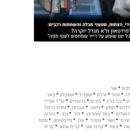
קים
°
אור
דה
°
אזור
°
אילת
°
אשדוד
°
אשקלון
°
באר
ע
°
בני ברק
°
בת ים
°
גבעתיים
°
עו"ד אורלי
לסון
°
חולון
°
חיפה
°
טבריה
°
טירת כרמל
רושלים
°
כפר שמריהו
°
לוד
°
נגב
°
נהריה
צרת
°
נשר
°
נתניה
°
עכו
°
פלסטינים
°
פתח
וה
°
צפת
°
קרית אונו
°
קרית אתא
°
קרית