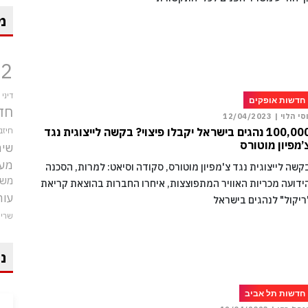
מ
12
דיני
חדשות אופקים
חד
וסי הלוי |
12/04/2023
100,000 נהגים בישראל יקבלו פיצוי? בקשה לייצוגית נגד
חיזב
’מפיון מוטורס
שיר
מע
קשה לייצוגית נגד צ'מפיון מוטורס, סקודה וסיאט: למרות, הסכנה
משט
ידועה מכריות האוויר המתפוצצות, איחרו החברות בהוצאת קריאת
עור
ריקול" לנהגים בישראל
שרי
ני
חדשות תל אביב