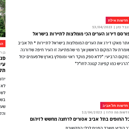
חדשות אילת
נבל כהן |
13/04/2023
ורסם דירוג הערים הכי מומלצות לתיירות בישראל
תר מאקו דירג את הערים המומלצות בישראל לתיירות * תל אביב
הת
ומרת על המקום הראשון אך מי שהפתיעה זו העיר חיפה שדורגה
בן רו
מקום הרביעי: "ללא ספק מוקד ראוי ומומלץ בארץ שלפעמים יכול
פני
עיר
הרגיש כמו קפיצה קטנה לחו"ל"
תקו
יוז
לא 
לשמ
בשל
חדשות תל אביב
שעש
דשות מה הלוז |
12/04/2023
והק
ל החופים בתל אביב אסורים לרחצה מחשש לזיהום
ך הודיע משרד הפנים לכלי התקשורת