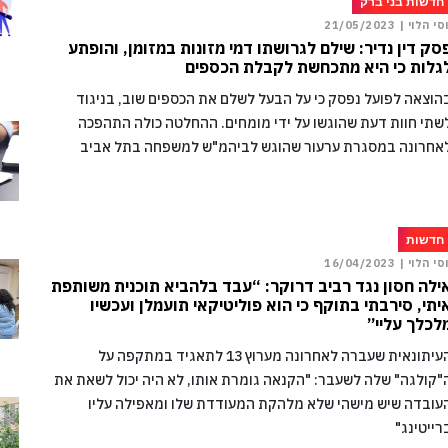
חדשות בני ברק
וסי הלוי |
21/05/2023
סק דין נדיר: שילם לגרושתו דמי מזונות במזומן, והופתע
גלות כי היא מתכחשת לקבלת הכספים
הוצאה לפועל נפסק כי על הבעל לשלם את הכספים שוב, בניגוד
שתי חוות דעת שהוגשו על ידי מומחים. ההחלטה כולה התהפכה
אחרונה במסגרת ערעור שהוגש לביהמ"ש למשפחה בתל אביב
חדשות
וסי הלוי |
16/04/2023
ילה חסון נגד רביב דרוקר: “עבד בלהביא תוכנית משותפת
יתי, סירבתי בתוקף כי הוא פוליטיקאי תועמלן ועכשיו
לכלך עליי”
העיתונאית שעברה לאחרונה מערוץ 13 לתאגיד במתקפה על
"קולגה" שלה לשעבר: "הקנאה גומרת אותו, לא היה יכול לשאת את
עובדה שיש מישהי שלא מלהקת המעודדת שלו ומאפילה עליו
רייטינג"