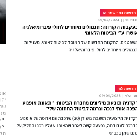
חדשות כפר שמריהו
נבל כהן |
11/04/2023
עקבות הקורונה: תגמולים מיוחדים לחולי פיברומיאלגיה
ושרו ע”י הביטוח הלאומי
שפטנים: התקנות החדשות של המוסד לביטוח לאומי, מעניקות
גמולים מיוחדים לחולי פיברומיאלגיה
חדשות לוד
אופ
וסי הלוי |
09/04/2023
יהו
קדנית תובעת מיליונים מחברת הביטוח: “תאונת אופנוע
שב
פכה אותי לנכה וגרמה לביטול החתונה שלי”
מנד
רקדנית מקצועית תושבת גוש דן (30) שרכבה עם ארוסה על אופנוע
°
י
דרכה לעבודתה, נפצעה קשה לאחר שהאופנוע עליו רכבו החליק על
°
נ
תקו
תם שמן בכביש