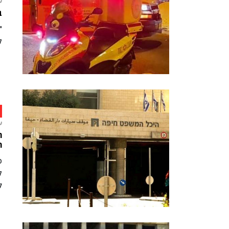
ע
בן 30 נפל מג
"
ק
ע
ר
פ
ק
ל