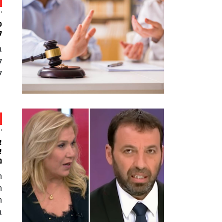
י
פ
ל
ב
ל
ל
י
א
א
מ
ה
ה
ב