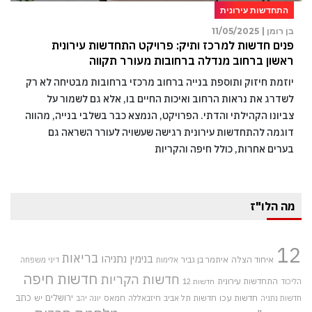
התחדשות עירונית
בן רומן |
11/05/2025
פנים חדשות למרכז ותיק: פרויקט התחדשות עירונית
ראשון ברחוב מנדלה ברחובות מעורר תקווה
יוזמת חיזוק ותוספת בנייה ברחוב מרכזי ברחובות מבטיחה לא רק
לשדרג את נראות הרחוב ואיכות החיים בו, אלא גם לשמור על
צביונו הקהילתי והדתי. הפרויקט, הנמצא כבר בשלבי בנייה, מהווה
דוגמה להתחדשות עירונית רגישה שעשויה לעורר השראה גם
בערים אחרות, כולל חיפה והקריות
מה הלו"ז
12
בריאות
בנימין נתניהו
איחוד הצלה
איתמר בן גביר
אלימות
דיני משפחה
חדשות חיפה
חדשות הקריות
התחדשות עירונית
הליכוד
חדשות 12
חדשות עכו
ירושלים
כתב
חדשות תל אביב
חיזבאללה
חמאס
יש
חדשות נתניה
יונה יהב