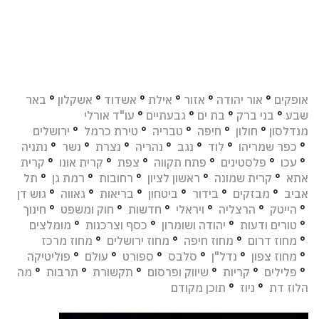
אופקים
°
אור יהודה
°
אזור
°
אילת
°
אשדוד
°
אשקלון
°
באר
שבע
°
בני ברק
°
בת ים
°
גבעתיים
°
עו"ד אורלי
מנדלסון
°
חולון
°
חיפה
°
טבריה
°
טירת כרמל
°
ירושלים
°
כפר שמריהו
°
לוד
°
נגב
°
נהריה
°
נצרת
°
נשר
°
נתניה
°
עכו
°
פלסטינים
°
פתח תקווה
°
צפת
°
קרית אונו
°
קרית
אתא
°
קרית שמונה
°
ראשון לציון
°
רחובות
°
רמת גן
°
תל
אביב
°
מבזקים
°
בידור
°
ביטחון
°
בריאות
°
גאווה
°
גוש דן
°
הייטק
°
הרצליה
°
ויראלי
°
חדשות
°
חוק ומשפט
°
חינוך
°
טורים ודעות
°
יהודה ושומרון
°
כסף וצרכנות
°
מומלצים
°
מחוז דרום
°
מחוז חיפה
°
מחוז ירושלים
°
מחוז מרכז
°
מחוז צפון
°
נדל"ן
°
סלבס
°
ספורט
°
עולם
°
פוליטיקה
°
פלילים
°
קריות
°
שיווק ופרסום
°
תקשורת
°
תרבות
°
מה
הלוז דת
°
ניוז
°
תוכן מקודם