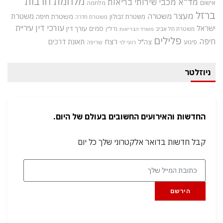
מלחמת חרבות
מד"א
מכבי שירותי בריאות
אישום
מלחמה
ברזל
מעצר
משטרה
משטרת
משטרת חיפה
משטרת זבולון
משטרת חדרה
עורכי דין
עיריית
ישראל
סמים
עורך דין
משטרת תל אביב
נדל"ן
משרד הבריאות
פלילים
חיפה
רצח
תאונת דרכים
צה"ל
פיגוע
רועי לוי
שריפה
ניוזלטר
החדשות והאירועים החשובים בעולם של היום.
קבל חדשות בדואר אלקטרוני שלך כל יום
הירשם