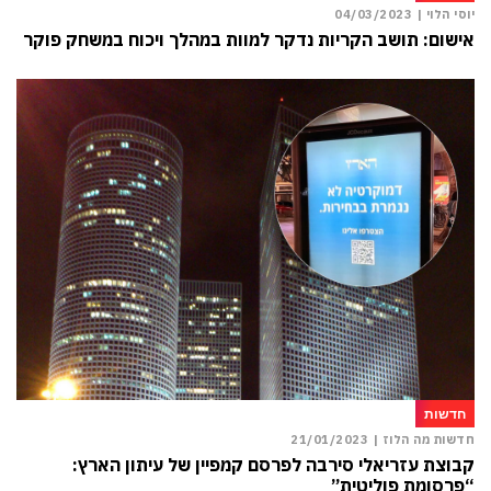
יוסי הלוי |
04/03/2023
אישום: תושב הקריות נדקר למוות במהלך ויכוח במשחק פוקר
חדשות
חדשות מה הלוז |
21/01/2023
קבוצת עזריאלי סירבה לפרסם קמפיין של עיתון הארץ:
“פרסומת פוליטית”