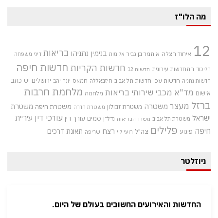
מה הלו"ז
12
בריאות
בנימין נתניהו
איחוד הצלה
איתמר בן גביר
אלימות
דיני משפחה
חדשות חיפה
חדשות הקריות
התחדשות עירונית
הליכוד
חדשות 12
חדשות עכו
ירושלים
כתב
חדשות תל אביב
חיזבאללה
חמאס
יש
חדשות נתניה
יונה יהב
מלחמת חרבות
מד"א
מכבי שירותי בריאות
אישום
מלחמה
ברזל
מעצר
משטרה
משטרת
משטרת חיפה
משטרת זבולון
משטרת חדרה
עורכי דין
עיריית
ישראל
סמים
עורך דין
משטרת תל אביב
נדל"ן
משרד הבריאות
פלילים
חיפה
רצח
תאונת דרכים
צה"ל
פיגוע
רועי לוי
שריפה
ניוזלטר
החדשות והאירועים החשובים בעולם של היום.