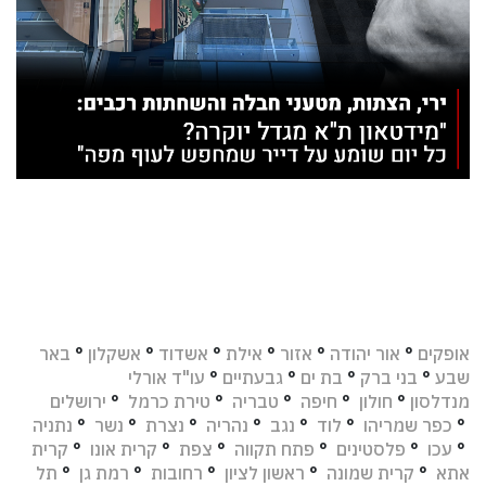
אופקים
°
אור יהודה
°
אזור
°
אילת
°
אשדוד
°
אשקלון
°
באר
שבע
°
בני ברק
°
בת ים
°
גבעתיים
°
עו"ד אורלי
מנדלסון
°
חולון
°
חיפה
°
טבריה
°
טירת כרמל
°
ירושלים
°
כפר שמריהו
°
לוד
°
נגב
°
נהריה
°
נצרת
°
נשר
°
נתניה
°
עכו
°
פלסטינים
°
פתח תקווה
°
צפת
°
קרית אונו
°
קרית
אתא
°
קרית שמונה
°
ראשון לציון
°
רחובות
°
רמת גן
°
תל