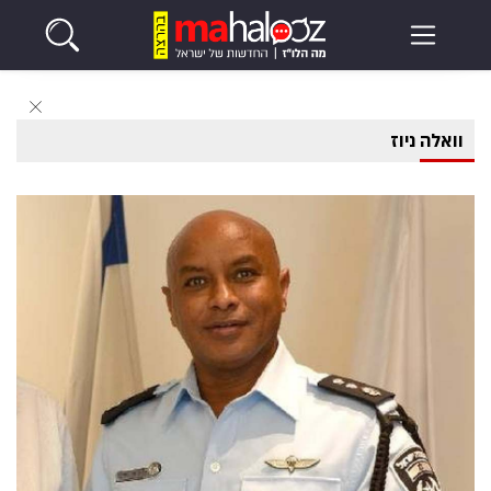
וואלה ניוז