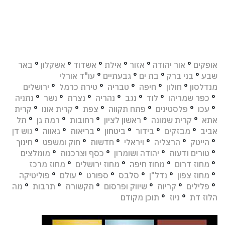
אופקים
°
אור יהודה
°
אזור
°
אילת
°
אשדוד
°
אשקלון
°
באר
שבע
°
בני ברק
°
בת ים
°
גבעתיים
°
עו"ד אורלי
מנדלסון
°
חולון
°
חיפה
°
טבריה
°
טירת כרמל
°
ירושלים
°
כפר שמריהו
°
לוד
°
נגב
°
נהריה
°
נצרת
°
נשר
°
נתניה
°
עכו
°
פלסטינים
°
פתח תקווה
°
צפת
°
קרית אונו
°
קרית
אתא
°
קרית שמונה
°
ראשון לציון
°
רחובות
°
רמת גן
°
תל
אביב
°
מבזקים
°
בידור
°
ביטחון
°
בריאות
°
גאווה
°
גוש דן
°
הייטק
°
הרצליה
°
ויראלי
°
חדשות
°
חוק ומשפט
°
חינוך
°
טורים ודעות
°
יהודה ושומרון
°
כסף וצרכנות
°
מומלצים
°
מחוז דרום
°
מחוז חיפה
°
מחוז ירושלים
°
מחוז מרכז
°
מחוז צפון
°
נדל"ן
°
סלבס
°
ספורט
°
עולם
°
פוליטיקה
°
פלילים
°
קריות
°
שיווק ופרסום
°
תקשורת
°
תרבות
°
מה
הלוז דת
°
ניוז
°
תוכן מקודם