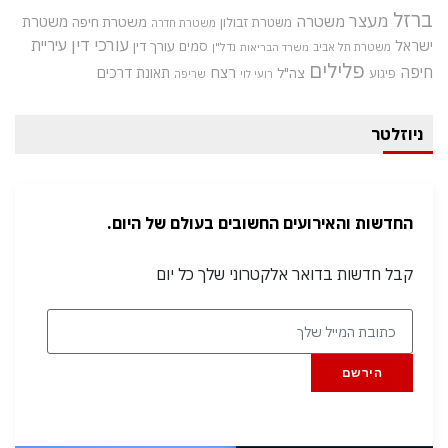
ברזל
מעצר
משטרה
משטרת
משטרת חיפה
משטרת זבולון
משטרת חדרה
עורכי דין
עיריית
ישראל
סמים
עורך דין
משטרת תל אביב
נדל"ן
משרד הבריאות
פלילים
חיפה
רצח
תאונת דרכים
צה"ל
פיגוע
רועי לוי
שריפה
ניוזלטר
החדשות והאירועים החשובים בעולם של היום.
קבל חדשות בדואר אלקטרוני שלך כל יום
הירשם