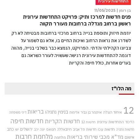
התחדשות עירונית
בן רומן |
11/05/2025
פנים חדשות למרכז ותיק: פרויקט התחדשות עירונית
ראשון ברחוב מנדלה ברחובות מעורר תקווה
יוזמת חיזוק ותוספת בנייה ברחוב מרכזי ברחובות מבטיחה לא רק
לשדרג את נראות הרחוב ואיכות החיים בו, אלא גם לשמור על
צביונו הקהילתי והדתי. הפרויקט, הנמצא כבר בשלבי בנייה, מהווה
דוגמה להתחדשות עירונית רגישה שעשויה לעורר השראה גם
בערים אחרות, כולל חיפה והקריות
מה הלו"ז
12
בריאות
בנימין נתניהו
איחוד הצלה
איתמר בן גביר
אלימות
דיני משפחה
חדשות חיפה
חדשות הקריות
התחדשות עירונית
הליכוד
חדשות 12
חדשות עכו
ירושלים
כתב
חדשות תל אביב
חיזבאללה
חמאס
יש
חדשות נתניה
יונה יהב
מלחמת חרבות
מד"א
מכבי שירותי בריאות
אישום
מלחמה