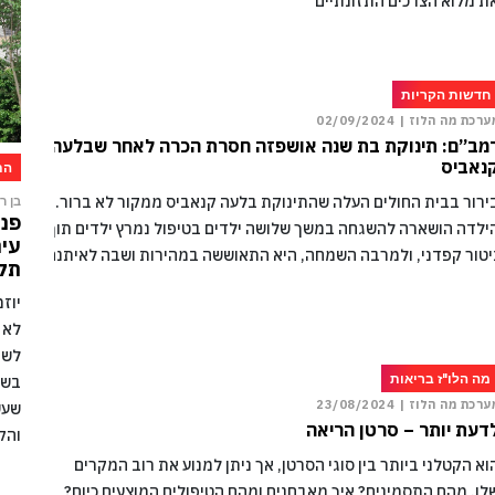
ת מלוא הצרכים התזונתיים
חדשות הקריות
ערכת מה הלוז |
02/09/2024
מב”ם: תינוקת בת שנה אושפזה חסרת הכרה לאחר שבלעה
נאביס
הת
ירור בבית החולים העלה שהתינוקת בלעה קנאביס ממקור לא ברור.
בן רו
פני
ילדה הושארה להשגחה במשך שלושה ילדים בטיפול נמרץ ילדים תוך
עיר
יטור קפדני, ולמרבה השמחה, היא התאוששה במהירות ושבה לאיתנה
תקו
יוז
לא 
לשמ
מה הלו"ז בריאות
בשל
ערכת מה הלוז |
23/08/2024
שעש
דעת יותר – סרטן הריאה
והק
וא הקטלני ביותר בין סוגי הסרטן, אך ניתן למנוע את רוב המקרים
לו. מהם התסמינים? איך מאבחנים ומהם הטיפולים המוצעים כיום?