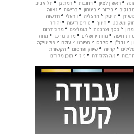
נה
°
ראשון לציון
°
רחובות
°
רמת גן
°
תל אביב
בזקים
°
בידור
°
ביטחון
°
בריאות
°
גאווה
וש דן
°
הייטק
°
הרצליה
°
ויראלי
°
חדשות
וק ומשפט
°
חינוך
°
טורים ודעות
°
יהודה
מרון
°
כסף וצרכנות
°
מומלצים
°
מחוז דרום
חוז חיפה
°
מחוז ירושלים
°
מחוז מרכז
°
מחוז
ן
°
נדל"ן
°
סלבס
°
ספורט
°
עולם
°
פוליטיקה
לילים
°
קריות
°
שיווק ופרסום
°
תקשורת
רבות
°
מה הלוז דת
°
ניוז
°
תוכן מקודם