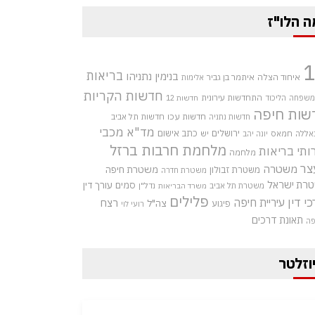
ה הלו"ז
בריאות
בנימין נתניהו
איחוד הצלה
איתמר בן גביר
אלימות
חדשות הקריות
התחדשות עירונית
 משפחה
הליכוד
חדשות 12
שות חיפה
חדשות עכו
חדשות תל אביב
חדשות נתניה
מד"א
מכבי
ירושלים
כתב אישום
אללה
חמאס
יש
יונה יהב
מלחמת חרבות ברזל
ותי בריאות
מלחמה
צר
משטרה
משטרת חיפה
משטרת זבולון
משטרת חדרה
רת ישראל
סמים
עורך דין
משטרת תל אביב
נדל"ן
משרד הבריאות
פלילים
כי דין
עיריית חיפה
רצח
צה"ל
פיגוע
רועי לוי
תאונת דרכים
פה
וזלטר