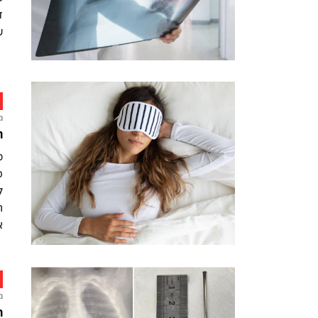
ד
ש
מ
ה
כ
פ
ל
ה
א
מ
ר