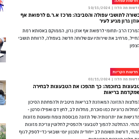
חדשות עפולה
דשות מה הלוז |
10/11/2024
שורה לתושבי עפולה והסביבה: מרכז א.ר.ם לרפואת אף
וזן גרון מגיע לעיר
מרכז הרב-תחומי לרפואת אף אוזן גרון, הממוקם באסותא רמת
חייל, מרחיב את שירותיו עם שלוחה חדשה בעפולה, לרווחת תושבי
צפון
חדשות הקריות
דשות מה הלוז |
03/11/2024
בעונות בחוכמה: כך תהפכו את הטבעונות לבחירה
מקדמת בריאות
מלצות התזונה המאוזנת לבריאות מיטבית ולהפחתת הסיכון
מחלות כרוניות כמו סוכרת, מחלות לב, לחץ דם ואפילו סרטן -
דגישות את יתרונותיה של תזונה מבוססת צומח ומעוטת מזונות
החי. ההחלטה להפוך לטבעוני ולהפסיק לחלוטין צריכת מזונות
החי, דורשת תשומת לב ייחודית ותכנון יומי ושבועי כדי לספק לגוף