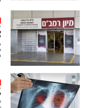
א
מ
ר
ק
ב
ה
נ
מ
ל
ה
ש