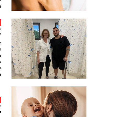
ל
א
מ
“
ש
מ
ש
ל
מ
מ
י