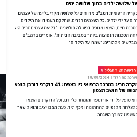
ל שלושה ילדים בתוך שלושה ימים
קריה הרפואית רמב"ם מדווחים על שלושה מקרי בליעה של עצמים
רים על ידי ילדים. כל העצמים הזרים, שחלקם העמידו את הילדים
סכנת חיים, הוצאו מגופם בפעולה פולשנית. "בליעת עצמים זרים היא
חת הסכנות הנפוצות ביותר בסביבה הביתית", אומרים ברמב"ם
מבקשים מההורים: "שמרו על הילדים"
חדשות חצור הגלילית
ערכת מה הלוז |
18/08/2024
מקרה חריג במרכז הרפואי זיו בצפת: 41 דוקרני דורבן הוצאו
גופו של תושב הצפון
וא טופל על ידי אורתופד ומומחה כלי דם, וכל הדוקרנים הוצאו
הצלחה מהגפיים התחתונות ומכף היד. כעת מצבו יציב והוא הושאר
אשפוז לצורך השגחה