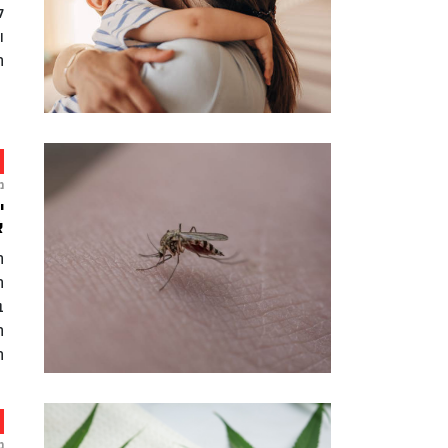
ל
ו
ה
מ
י
א
ה
ה
ב
ח
ה
מ