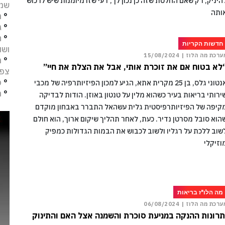
היניק, רק שאם החלטת שזה כן נכון לך, דעי שזו מיומנות שיש לרכוש
שמו
ותה
°
מ
°
ג
°
ח
חדשות הקריות
ושו
ערכת מה הלוז |
15/08/2024
°
מ
לא בטוח אם את זוכרת אותי, אבל את הצלת את חיי”
צפו
°
פ
אנטוני גלס, בן 25 מקרית אתא, הגיע למכון הפיזיותרפיה של מכבי
°
ת
ירותי בריאות בעיר כשהוא מלין על טנטון באוזן. הודות לבדיקה
קיפה של הפיזיותרפיסטית גלית עשהאל התברר באבחון מוקדם
הוא סובל מסרטן נדיר. כעת, לאחר תהליך שיקום ארוך, הוא חולם
שוב ללכת על רגליו ולשוב לכבוש את הבמות הגדולות כמפיק
וזיקלי
מה הלו"ז בריאות
ערכת מה הלוז |
06/08/2024
תרונות ההנקה במניעת סוכרת והשמנה אצל האם והתינוק