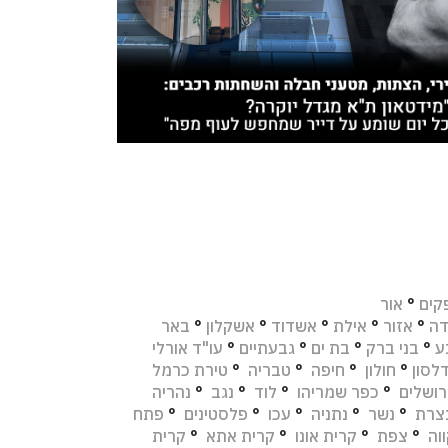
קים
°
אור
דה
°
אזור
°
אילת
°
אשדוד
°
אשקלון
°
באר
ע
°
בני ברק
°
בת ים
°
גבעתיים
°
עו"ד אורלי
לסון
°
חולון
°
חיפה
°
טבריה
°
טירת כרמל
רושלים
°
כפר שמריהו
°
לוד
°
נגב
°
נהריה
צרת
°
נשר
°
נתניה
°
עכו
°
פלסטינים
°
פתח
וה
°
צפת
°
קרית אונו
°
קרית אתא
°
קרית