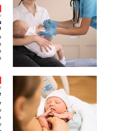
מ
ב
ה
ה
ה
מ
א
ל
ש
ב
ש