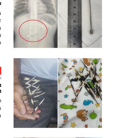
ש
ב
ז
ב
א
ו
מ
מ
ה
ב
ב