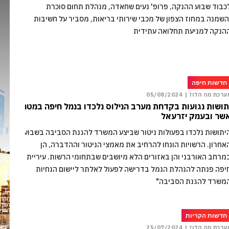
כבוד שבוע ההנקה, פרופ' נעים שחאדה, מנהלת תחום סוכרת
השמנה במחוז הצפון של מכבי שירותי בריאות, מסביר על חשיבות
הנקה למניעת תחלואה עתידית
חדשות חיפה
ערכת מה הלוז |
05/08/2024
תושות נגועות בקדחת מערב הנילוס נלכדו בנמל חיפה במטה
שר ובעמק יזרעאל
יתושות נלכדו בפעולות ניטור שביצע המשרד להגנת הסביבה בשבוע
אחרון. הרשויות הונחו להרחיב את מאמצי הניטור וההדברה, הן
מרחב האורבני והן באזורים הלא מיושבים שבתחומי הרשות. עיריית
יפה פנתה להנהלת הנמל בדרישה לפעול לאלתר ליישום הנחיות
משרד להגנת הסביבה"
חדשות הקריות
ערכת מה הלוז |
25/07/2024