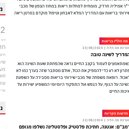
"ר אמיליה חרדק, מומחית למחלות ריאות במחוז הצפון של מכבי
מ
ירותי בריאות עם המדריך המלא לאבחון וטיפול מוקדם בסרטן ריאה
12
דיני
מה הלו"ז בריאות
חד
ערכת מה הלוז |
23/08/2024
מדריך לשינה טובה
חיזב
שיר
שמתאמצים לעמוד בקצב החיים נראה שהפחתת שעות השינה הוא
מע
תרון לא רע כדי להספיק את הכול, אולם מסתבר שזה בערך כמו לא
משט
אכול. רופאת משפחה של מכבי שירותי בריאות מסבירה על השפעת
עור
שינה על הגוף, על הנפש ועל התפקוד היומיומי המשפיע ישירות על
שרי
יכות החיים
ני
חדשות הקריות
ערכת מה הלוז |
22/08/2024
מב”ם: אנטנה, חתיכת פלסטיק ופלסטלינה נשלפו מגופם