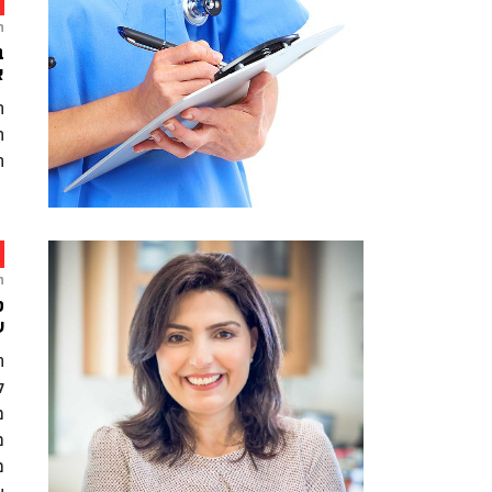
ח
ב
א
ה
ה
ה
ח
ט
ש
ה
ל
מ
מ
מ