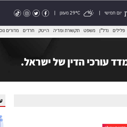
יום חמישי
29°C מעונן
פלילים
נדל"ן
משפט
תקשורת ומדיה
הייטק
חרדים
מדורים נוס
ע