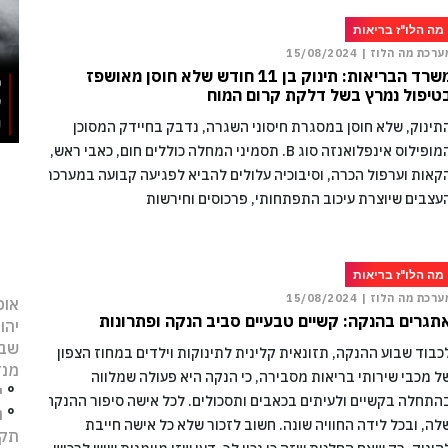
מה הלו"ז בריאות
ערכת מה הלוז |
15/08/2024
משרד הבריאות: תינוק בן 11 חודש שלא חוסן מאושפז
טיפול נמרץ בשל דלקת קרום המוח
תינוק, שלא חוסן במסגרת חיסוני השגרה, נדבק בחיידק המסוכן
המופילוס אינפלואנזה סוג B. תסמיני המחלה כוללים חום, כאבי ראש,
קאות וערפול הכרה, וסיבוכיה עלולים להביא לפגיעה קבועה במערכת
עצבים שיוצרת עיכוב התפתחותי, פרכוסים וחירשות
מה הלו"ז בריאות
ערכת מה הלוז |
15/08/2024
אופ
תגרים בהנקה: קשיים טבעיים סביב הנקה ופתרונות
יהו
שב
כבוד שבוע ההנקה, תזונאית קלינית לתינוקות וילדים במחוז הצפון
מנד
ל מכבי שירותי בריאות מסבירה, כי הנקה היא פעולה שמלווה
°
י
התחלה בקשיים ולעיתים בכאבים ותסכולים. לכל אישה סיפור ההנקה
°
נ
לה, ובכל לידה החוויה שונה. חשוב לזכור שלא כל אישה חייבת
תקו