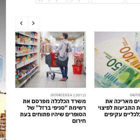
12/0
בן רומן |
06/10/2024
בן רו
 מתקרר: בינואר
רשות המסים מאריכה את
משר
ח משכנתאות
מועד הגשת התביעות לפיצוי
רשי
שקל פחות
על נזקים כלכליים עקיפים
הסו
חיר