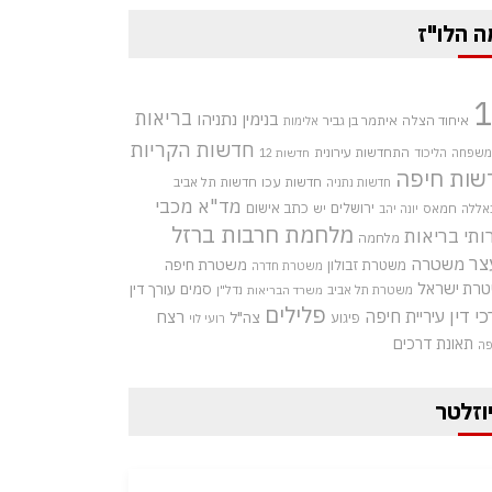
ה הלו"ז
בריאות
בנימין נתניהו
איחוד הצלה
איתמר בן גביר
אלימות
חדשות הקריות
התחדשות עירונית
 משפחה
הליכוד
חדשות 12
שות חיפה
חדשות עכו
חדשות תל אביב
חדשות נתניה
מד"א
מכבי
ירושלים
כתב אישום
אללה
חמאס
יש
יונה יהב
מלחמת חרבות ברזל
ותי בריאות
מלחמה
צר
משטרה
משטרת חיפה
משטרת זבולון
משטרת חדרה
רת ישראל
סמים
עורך דין
משטרת תל אביב
נדל"ן
משרד הבריאות
פלילים
כי דין
עיריית חיפה
רצח
צה"ל
פיגוע
רועי לוי
תאונת דרכים
פה
וזלטר