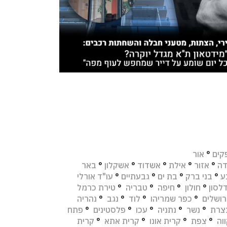
קים
°
אור
דה
°
אזור
°
אילת
°
אשדוד
°
אשקלון
°
באר
ע
°
בני ברק
°
בת ים
°
גבעתיים
°
עו"ד אורלי
לסון
°
חולון
°
חיפה
°
טבריה
°
טירת כרמל
רושלים
°
כפר שמריהו
°
לוד
°
נגב
°
נהריה
צרת
°
נשר
°
נתניה
°
עכו
°
פלסטינים
°
פתח
וה
°
צפת
°
קרית אונו
°
קרית אתא
°
קרית