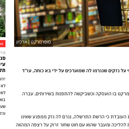
סופרמרקט | ארכיון
הת
בן רו
פני
עיר
תקו
על נזקים שנגרמו לה שמוערכים על ידי בא כוחה, עו”ד
יוז
לא 
לשמ
פרמרקט בו הועסקה וכשביקשה להתפנות בשירותים, עברה
בשל
שעש
והק
 העובדת כי הרשת התרשלה, נגרם לה נזק ממפגע שאינו
 להליכה ומעבר שהוא עם חוט שחור זרוק על רצפה המהווה