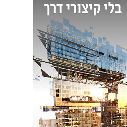
מן |
01/08/2024
בן רומן |
20/08/2023
ד הכלכלה מפרסם את
“ניסתה לייצר מצג שווא”:
מת “סניפי ברזל” של
לאחר שהאם טענה כי היא
פרים שיהיו פתוחים בעת
וילדיה בסכנת חיים, ביה”ד
ום
הורה להחזיר את הילדים
למפגשים עם האב