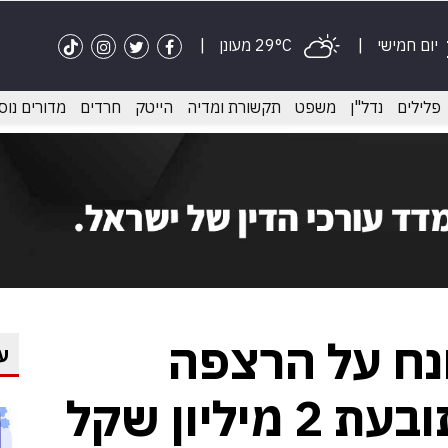
יום חמישי
29°C מעונן
פלילים
נדל"ן
משפט
תקשורת ומדיה
הייטק
חרדים
מדורים נוס
ח על הרצפה
ע
ליון שקל