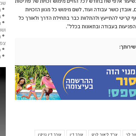
יעור אלפי שח בחודש לכל החיים מימוש זכויות של פוליסות
שמו
ם, אובדן כושר עבודה ועוד, לשם מימוש כל מגוון הזכויות
°
מ
°
ג
ואף קריטי להתייעץ ולהתלוות כבר בתחילת הדרך ולאורך כל
°
ח
הפגיעות בעבודה ובתאונות בכלל”.
ושו
°
מ
צפו
שירותך:
°
פ
°
ת
ור לוי
עו"ד ליאור לויט
עורך דין
עורך דין נזיקין