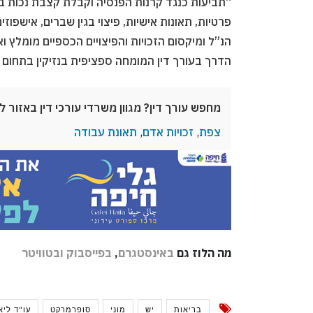
“תביעות כנגד קרנות הפנסיה וקבלת קצבת נכות בש
פרטיות, תאונות אישיות, פיצוי בגין שברים, אישפוזי
הנ”ל ומיקסום הזכויות והפיצויים הכספיים מומלץ 
הדרך בעורך דין המומחה ספציפית בנזיקין בתחום 
מחפש עורך דין? מגוון משרדי עורכי דין באזור ל
צפת
,
זכויות אדם
,
תאונת עבודה
מה הלוז גם
באינסטגרם
,
בפייסבוק
ובטוויטר
בריאות
יש
מוני
סופרמרקט
עו"ד ליא