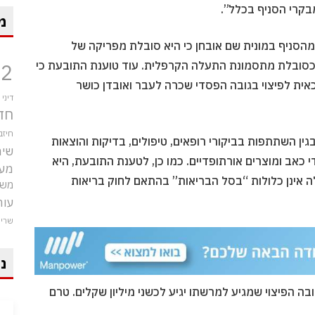
בקרי הסניף בכלל”.
מ
מהסניף במונית שם אובחן כי היא סובלת מפריקה של
כסובלת מתסמונת התעלה הקרפלית. עוד טוענת התובעת כי
12
זכאית לפיצוי בגובה הפסדי שכרה לעבר ואובדן כושר
דיני
חד
חיזב
בגין השתתפות בביקורי רופאים, טיפולים, בדיקות והוצאות
שיר
י כאב ומוצרים אורתופדיים. כמו כן, לטענת התובעת, היא
מע
לה אינן כלולות “בסל הבריאות” בהתאם לחוק בריאות
משט
עור
שרי
ני
ובה הפיצוי שמגיע למרשתו יגיע לכשני מיליון שקלים. טרם