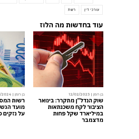
עורכי דין
רשת
עוד בחדשות מה הלוז
בן רומן |
12/02/2023
בן רומן |
2/2023
ת צד”
גירעון של 2.6 מיליארד שקל:
שוק הנדל”ן
ק
מה קורה בקופת חולים
הציבור לק
ות מין
כללית?
במיליארד 
מדצמבר