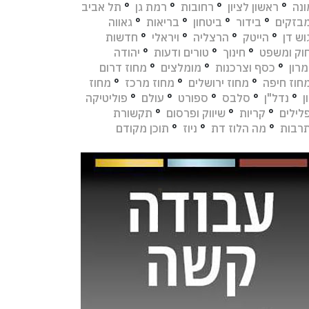
נה
°
ראשון לציון
°
רחובות
°
רמת גן
°
תל אביב
בזקים
°
בידור
°
ביטחון
°
בריאות
°
גאווה
וש דן
°
הייטק
°
הרצליה
°
ויראלי
°
חדשות
וק ומשפט
°
חינוך
°
טורים ודעות
°
יהודה
מרון
°
כסף וצרכנות
°
מומלצים
°
מחוז דרום
חוז חיפה
°
מחוז ירושלים
°
מחוז מרכז
°
מחוז
ן
°
נדל"ן
°
סלבס
°
ספורט
°
עולם
°
פוליטיקה
לילים
°
קריות
°
שיווק ופרסום
°
תקשורת
רבות
°
מה הלוז דת
°
ניוז
°
תוכן מקודם