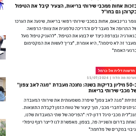
זכות אחות ממכבי שירותי בריאות, הצעיר קיבל את הטיפול
קרוהן גם בחו”ל
ומר גרינבאום, אחות במכבי שירותי רפואי בריאות, שינעה את הערכה
ל התרופה אל מעבר לים והדריכה טלפונית את צוותי הרפואה
גאורגיה ובצרפת כיצד יש לבצע את הטיפול. "להעניק טיפול מעל
מעבר זה לא סיסמה", היא אומרת, "צריך לעשות את המקסימום
רגעי האמת"
חדשות דלית אל-כרמל
ערכת מה הלוז |
11/07/2024
כ-50 מיליון בדיקות בשנה: נחנכה מעבדת “מגה לאב צפון”
ל מכבי שירותי בריאות
תיחת "מגה לאב צפון" שיפרה משמעותית את שירותי המעבדה
ניתנים לחברי מכבי, תוך קיצור של טווח הזמן לקבלת התוצאות.
נכ"לית מכבי סיגל דדון-לוי: "הפריסה של שתי המעבדות שלנו,
אחת בדרום והשנייה פה, בצפון, מאפשרת לנו לייצר רצף טיפולי
גיבוי במקרים של מלחמה"