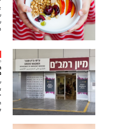
ז
ש
ש
מ
מ
ה
מ
ע
א
"
ה
ל