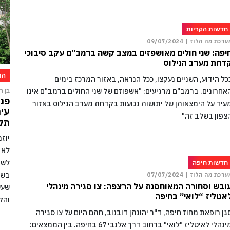
חדשות הקריות
ערכת מה הלוז |
09/07/2024
יפה: שני חולים מאושפזים במצב קשה ברמב”ם עקב סיבוכי
דחת מערב הנילוס
הת
כל הידוע, השניים נעקצו, ככל הנראה, באזור המרכז בימים
אחרונים. ברמב"ם מרגיעים: "אשפוזם של שני החולים ברמב"ם אינו
בן רו
פני
עיד על הימצאותן של יתושות נגועות בקדחת מערב הנילוס באזור
עיר
צפון בשלב זה"
תקו
יוז
לא 
לשמ
חדשות חיפה
בשל
ערכת מה הלוז |
07/07/2024
ובש וסחורה המאוחסנת על הרצפה: צו סגירה מינהלי
שעש
אטליז “לואי” בחיפה
והק
גן רופאת מחוז חיפה, ד"ר יהונתן דובנוב, חתם היום על צו סגירה
מינהלי לאיטליז "לואי" ברחוב דרך אלנבי 67 בחיפה. בין הממצאים: