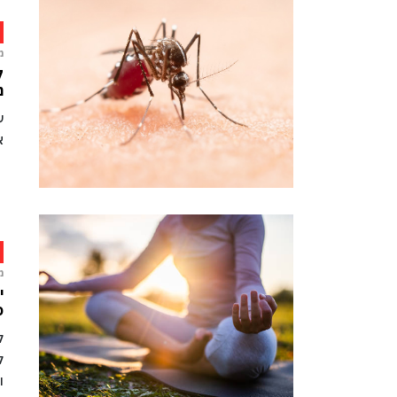
מ
מ
ע
א
מ
י
פ
ל
ל
ו