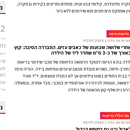
קרה מלוכלכת, קילופי צבע וטיח, פתחים וחריצים בקירות ובתקרה,
מ
ין אספקת מים חמים ותא שירותים ללא כיור
12
חדשות חיפה
דיני
ערכת מה הלוז |
07/07/2024
חד
חרי שלושה שבועות של כאבים עזים, התבררה הסיבה: קוץ
ורך של כ-3 ס”מ שחדר ליד של הילדה
חיזב
שיר
ילדה בת 6 הגיעה למוקד הרפואה הדחופה של מכבי שירותי בריאות
מע
חורב-חיפה, כשהיא סובלת מכאבים עזים ונפיחות בידה. הוריה סיפרו
משט
י בבית החולים בוצעו צילומים אך לא התגלו ממצאים. ד"ר סעיד
עור
ראושה, מומחה לכירורגיה אורתופדית במכבי, סבר אחרת, ובפעולה
ירורגית שלף קוץ מהאמה של הילדה
שרי
ני
מה הלו"ז בריאות
ערכת מה הלוז |
03/07/2024
אכול נכון גם בחופש הגדול