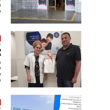
נ
מח
מ
מ
ה
ל
ה
ב
מ