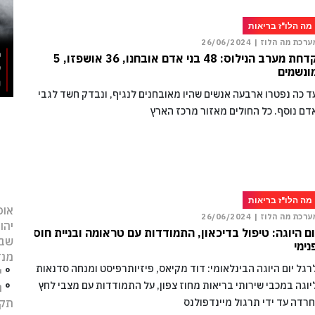
מה הלו"ז בריאות
ערכת מה הלוז |
26/06/2024
קדחת מערב הנילוס: 48 בני אדם אובחנו, 36 אושפזו, 5
ונשמים
ד כה נפטרו ארבעה אנשים שהיו מאובחנים לנגיף, ונבדק חשד לגבי
דם נוסף. כל החולים מאזור מרכז הארץ
מה הלו"ז בריאות
אופ
ערכת מה הלוז |
26/06/2024
יהו
ום היוגה: טיפול בדיכאון, התמודדות עם טראומה ובניית חוסן
שב
נימי
מנד
רגל יום היוגה הבינלאומי: דוד מקיאס, פיזיותרפיסט ומנחה סדנאות
°
י
יוגה במכבי שירותי בריאות מחוז צפון, על התמודדות עם מצבי לחץ
°
נ
תקו
חרדה עד ידי תרגול מיינדפולנס