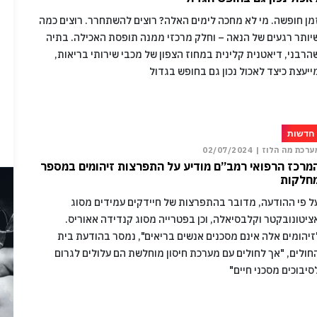
מן חופשה. מי לא מחכה לימים האלה? רוצים להשתחרר. רוצים כמה
יותר רגעים של הנאה – וחלק מרכזי ממנה תופסת האכילה. בתיה
הרבני, דיאטנית קלינית במחוז הצפון של מכבי שירותי בריאות,
ייעצת כיצד לאכול נכון גם בחופש בגדול
חדשות
ערכת מה הלוז |
02/07/2024
מרכז הרפואי רמב”ם מודיע על התפרצות זיהומים במספר
חלקות
ל פי ההודעה, מדובר בהתפרצות של חיידקים עמידים מסוג
ציטונובקטר וקלבסיאלה, וכן בפטרייה מסוג קנדידה אאוריס.
זיהומים אלה אינם מסכנים אנשים בריאים", נמסר בהודעת בית
חולים, "אך לחולים עם מערכת חיסון מוחלשת הם עלולים לגרום
סיבוכים מסכני חיים"