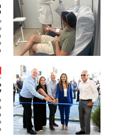
ב
ב
ע
ש
ב
ו
ב
מ
ש
פ
ה
מ
ה
ו