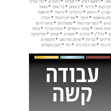
נה
°
ראשון לציון
°
רחובות
°
רמת גן
°
תל אביב
בזקים
°
בידור
°
ביטחון
°
בריאות
°
גאווה
וש דן
°
הייטק
°
הרצליה
°
ויראלי
°
חדשות
וק ומשפט
°
חינוך
°
טורים ודעות
°
יהודה
מרון
°
כסף וצרכנות
°
מומלצים
°
מחוז דרום
חוז חיפה
°
מחוז ירושלים
°
מחוז מרכז
°
מחוז
ן
°
נדל"ן
°
סלבס
°
ספורט
°
עולם
°
פוליטיקה
לילים
°
קריות
°
שיווק ופרסום
°
תקשורת
רבות
°
מה הלוז דת
°
ניוז
°
תוכן מקודם