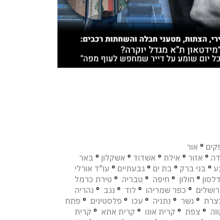
קים
°
אור
דה
°
אזור
°
אילת
°
אשדוד
°
אשקלון
°
באר
ע
°
בני ברק
°
בת ים
°
גבעתיים
°
עו"ד אורלי
לסון
°
חולון
°
חיפה
°
טבריה
°
טירת כרמל
רושלים
°
כפר שמריהו
°
לוד
°
נגב
°
נהריה
צרת
°
נשר
°
נתניה
°
עכו
°
פלסטינים
°
פתח
וה
°
צפת
°
קרית אונו
°
קרית אתא
°
קרית