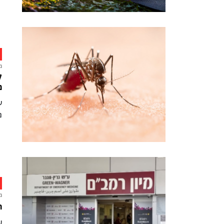
מ
מ
נ
מ
ר