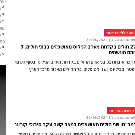
שמו
°
מ
°
ג
°
ח
ושו
מה הלו"ז בריאות
°
מ
ערכת מה הלוז |
24/06/2024
צפו
27 חולים בקדחת מערב הנילוס מאושפזים בבתי חולים. 3
°
פ
הם מונשמים
°
ת
עד כה אובחנו 32 בני אדם החולים בקדחת מערב הנילוס. בסוף השבוע
פטרו בבילינסון שני מטופלים. כל החולים מאזור מרכז הארץ
חדשות הקריות
ערכת מה הלוז |
23/06/2024
מב”ם: שני חולים מאושפזים במצב קשה עקב סיבוכי קורונה
שני החולים, גבר בשנות ה-70 ואישה בשנות ה-60, מטופלים בטיפול