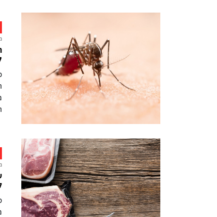
מ
ח
ק
כ
ה
מ
ה
מ
ע
ל
ס