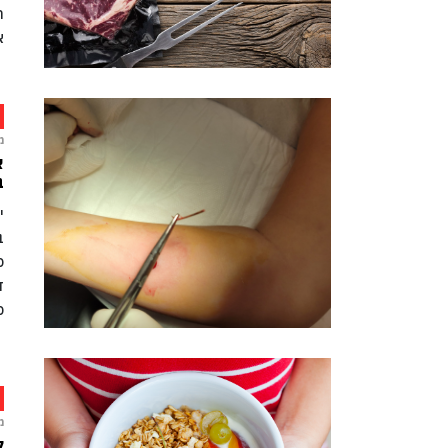
ת
א
מ
א
בא
ב
כ
ד
כ
מ
ל