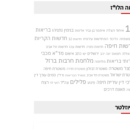
ה הלו"ז
בריאות
בנימין נתניהו
איחוד הצלה
איתמר בן גביר
אלימות
חדשות הקריות
התחדשות עירונית
 משפחה
הליכוד
חדשות 12
שות חיפה
חדשות עכו
חדשות תל אביב
חדשות נתניה
מד"א
מכבי
ירושלים
כתב אישום
אללה
חמאס
יש
יונה יהב
מלחמת חרבות ברזל
ותי בריאות
מלחמה
צר
משטרה
משטרת חיפה
משטרת זבולון
משטרת חדרה
רת ישראל
סמים
עורך דין
משטרת תל אביב
נדל"ן
משרד הבריאות
פלילים
כי דין
עיריית חיפה
רצח
צה"ל
פיגוע
רועי לוי
תאונת דרכים
פה
וזלטר