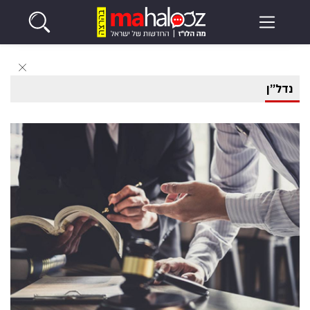
נדל”ן