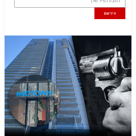
הירשם