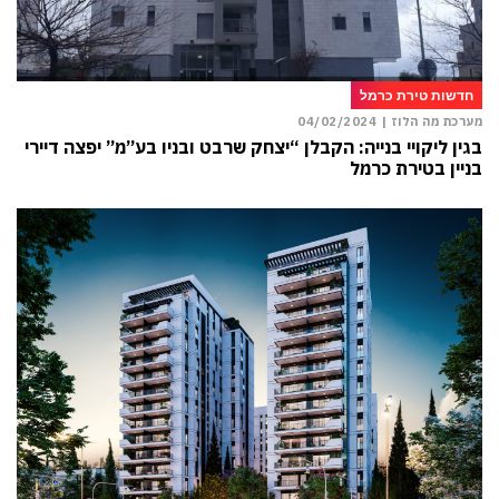
חדשות טירת כרמל
מערכת מה הלוז |
04/02/2024
בגין ליקויי בנייה: הקבלן “יצחק שרבט ובניו בע”מ” יפצה דיירי
בניין בטירת כרמל