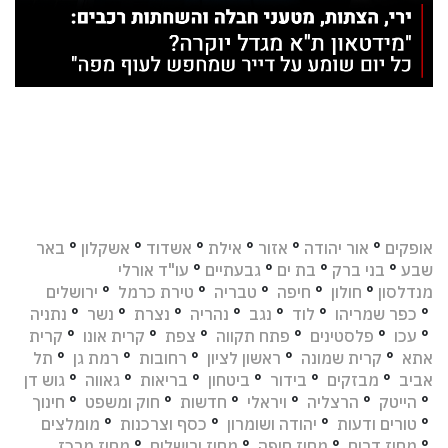
אופקים
°
אור יהודה
°
אזור
°
אילת
°
אשדוד
°
אשקלון
°
באר
שבע
°
בני ברק
°
בת ים
°
גבעתיים
°
עו"ד אורלי
מנדלסון
°
חולון
°
חיפה
°
טבריה
°
טירת כרמל
°
ירושלים
°
כפר שמריהו
°
לוד
°
נגב
°
נהריה
°
נצרת
°
נשר
°
נתניה
°
עכו
°
פלסטינים
°
פתח תקווה
°
צפת
°
קרית אונו
°
קרית
אתא
°
קרית שמונה
°
ראשון לציון
°
רחובות
°
רמת גן
°
תל
אביב
°
מבזקים
°
בידור
°
ביטחון
°
בריאות
°
גאווה
°
גוש דן
°
הייטק
°
הרצליה
°
ויראלי
°
חדשות
°
חוק ומשפט
°
חינוך
°
טורים ודעות
°
יהודה ושומרון
°
כסף וצרכנות
°
מומלצים
°
מחוז דרום
°
מחוז חיפה
°
מחוז ירושלים
°
מחוז מרכז