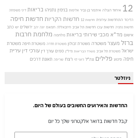
12
בריאות
בנימין נתניהו
איחוד הצלה
איתמר בן גביר
אלימות
דיני משפחה
חדשות חיפה
חדשות הקריות
התחדשות עירונית
הליכוד
חדשות 12
חדשות עכו
ירושלים
כתב
חדשות תל אביב
חיזבאללה
חמאס
יש
חדשות נתניה
יונה יהב
מלחמת חרבות
מד"א
מכבי שירותי בריאות
אישום
מלחמה
ברזל
מעצר
משטרה
משטרת
משטרת חיפה
משטרת זבולון
משטרת חדרה
עורכי דין
עיריית
ישראל
סמים
עורך דין
משטרת תל אביב
נדל"ן
משרד הבריאות
פלילים
חיפה
רצח
תאונת דרכים
צה"ל
פיגוע
רועי לוי
שריפה
ניוזלטר
החדשות והאירועים החשובים בעולם של היום.
קבל חדשות בדואר אלקטרוני שלך כל יום