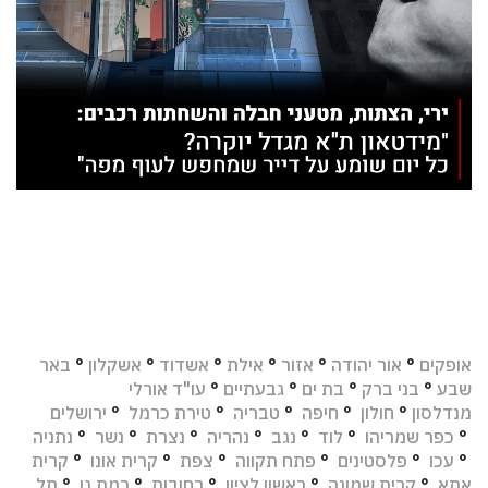
אופקים
°
אור יהודה
°
אזור
°
אילת
°
אשדוד
°
אשקלון
°
באר
שבע
°
בני ברק
°
בת ים
°
גבעתיים
°
עו"ד אורלי
מנדלסון
°
חולון
°
חיפה
°
טבריה
°
טירת כרמל
°
ירושלים
°
כפר שמריהו
°
לוד
°
נגב
°
נהריה
°
נצרת
°
נשר
°
נתניה
°
עכו
°
פלסטינים
°
פתח תקווה
°
צפת
°
קרית אונו
°
קרית
אתא
°
קרית שמונה
°
ראשון לציון
°
רחובות
°
רמת גן
°
תל