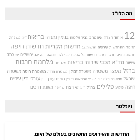
מה הלו"ז
12
בריאות
בנימין נתניהו
איחוד הצלה
איתמר בן גביר
אלימות
דיני משפחה
חדשות חיפה
חדשות הקריות
התחדשות עירונית
הליכוד
חדשות 12
חדשות עכו
ירושלים
כתב
חדשות תל אביב
חיזבאללה
חמאס
יש
חדשות נתניה
יונה יהב
מלחמת חרבות
מד"א
מכבי שירותי בריאות
אישום
מלחמה
ברזל
מעצר
משטרה
משטרת
משטרת חיפה
משטרת זבולון
משטרת חדרה
עורכי דין
עיריית
ישראל
סמים
עורך דין
משטרת תל אביב
נדל"ן
משרד הבריאות
פלילים
חיפה
רצח
תאונת דרכים
צה"ל
פיגוע
רועי לוי
שריפה
ניוזלטר
החדשות והאירועים החשובים בעולם של היום.