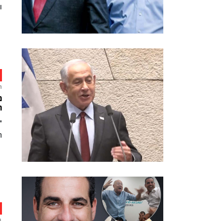
ו
ח
נ
ה
"
ה
ב