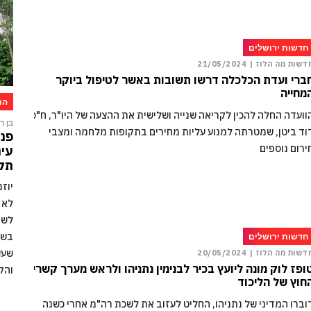
חדשות ירושלים
דשות מה הלוז |
21/05/2024
ברי ועדת הכלכלה דרשו תשובות באשר לטיפול ביוקר
מחייה
הת
וועדה החלה להכין לקריאה שנייה ושלישית את ההצעה של היו"ר, ח"כ
בן רו
וד ביטן, שמטרתה למנוע עליות מחירים בתקופות מלחמה ומצבי
פני
ירום נוספים
עיר
תקו
יוז
לא 
לשמ
בשל
חדשות ירושלים
שעש
דשות מה הלוז |
20/05/2024
ופז לוק מונה ליועץ בכיר לבנימין נתניהו ולראש מערך קשרי
והק
חוץ של הליכוד
וברו המדיני של נתניהו, החליט לעזוב את לשכת רה"מ אחרי כשנה