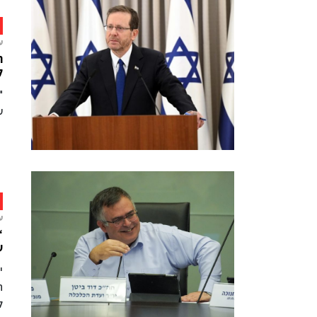
ע
ה
ל
"
ע
ע
“
ע
י
ה
ל