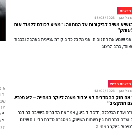
חדשות
נבל כהן |
16/03/2023
נשיא משיב לביקורות על המתווה: “מציע לכולם ללמוד אותו
עומק”
אני שומע את התגובות ואני מקבל כל ביקורת עניינית באהבה ובכבוד
צום", כתב הרצוג
חדשות חריש
אופ
נבל כהן |
13/02/2023
יהו
אם חוק ההסדרים לא יכלול מענה ליוקר המחייה – לא נצביע
שב
ם התקציב”
מנד
ו"ר ועדת הכלכלה, ח"כ דוד ביטן, אמר את הדברים בישיבה בה דנה
°
י
וועדה בתחרות בין רשתות השיווק, במסגרת סדרת הדיונים שיזם
°
נ
תקו
טיפול ביוקר המחייה