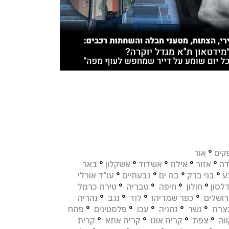
קים
°
אור
דה
°
אזור
°
אילת
°
אשדוד
°
אשקלון
°
באר
ע
°
בני ברק
°
בת ים
°
גבעתיים
°
עו"ד אורלי
לסון
°
חולון
°
חיפה
°
טבריה
°
טירת כרמל
רושלים
°
כפר שמריהו
°
לוד
°
נגב
°
נהריה
צרת
°
נשר
°
נתניה
°
עכו
°
פלסטינים
°
פתח
וה
°
צפת
°
קרית אונו
°
קרית אתא
°
קרית