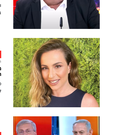
ו
ב
ח
מ
ה
ס
ל