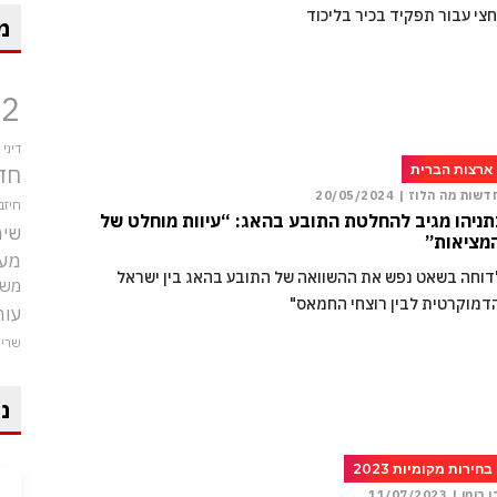
חצי עבור תפקיד בכיר בליכוד
מ
12
דיני
חד
ארצות הברית
דשות מה הלוז |
20/05/2024
חיזב
תניהו מגיב להחלטת התובע בהאג: “עיוות מוחלט של
שיר
מציאות”
מע
דוחה בשאט נפש את ההשוואה של התובע בהאג בין ישראל
משט
דמוקרטית לבין רוצחי החמאס"
עור
שרי
ני
בחירות מקומיות 2023
ן רומן |
11/07/2023