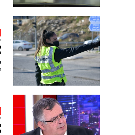
ח
ב
מ
ד
ח
מ