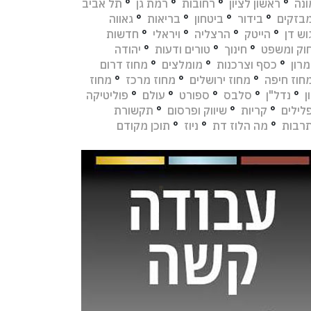
נה
°
ראשון לציון
°
רחובות
°
רמת גן
°
תל אביב
בזקים
°
בידור
°
ביטחון
°
בריאות
°
גאווה
וש דן
°
הייטק
°
הרצליה
°
ויראלי
°
חדשות
וק ומשפט
°
חינוך
°
טורים ודעות
°
יהודה
מרון
°
כסף וצרכנות
°
מומלצים
°
מחוז דרום
חוז חיפה
°
מחוז ירושלים
°
מחוז מרכז
°
מחוז
ן
°
נדל"ן
°
סלבס
°
ספורט
°
עולם
°
פוליטיקה
לילים
°
קריות
°
שיווק ופרסום
°
תקשורת
רבות
°
מה הלוז דת
°
ניוז
°
תוכן מקודם