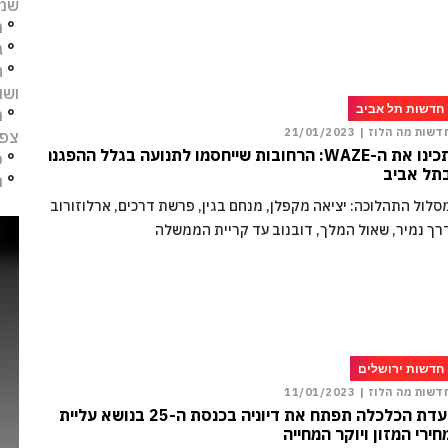
שמו
°
מ
°
ג
°
ח
ושו
חדשות תל אביב
°
מ
דשות מה הלוז |
21/01/2023
צפו
תכינו את ה-WAZE: הרחובות שייחסמו לתנועה בגלל ההפגנה
°
פ
תל אביב
°
ת
סלול התהלוכה: יציאה מקפלן, מנחם בגין, פרשת דרכים, ארלוזורוב,
רך נמיר, שאול המלך, דובנוב עד קריית הממשלה
חדשות ירושלים
דשות מה הלוז |
11/01/2023
ועדת הכלכלה תפתח את דיוניה בכנסת ה-25 בנושא עליית
חירי המזון ויוקר המחייה