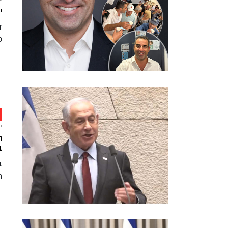
י
ד
ס
י
ר
ב
ב
ה