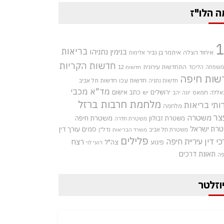
ה הלו"ז
בריאות
בנימין נתניהו
איחוד הצלה
איתמר בן גביר
אלימות
חדשות הקריות
התחדשות עירונית
 משפחה
הליכוד
חדשות 12
שות חיפה
חדשות עכו
חדשות תל אביב
חדשות נתניה
מד"א
מכבי
ירושלים
כתב אישום
אללה
חמאס
יש
יונה יהב
מלחמת חרבות ברזל
ותי בריאות
מלחמה
צר
משטרה
משטרת חיפה
משטרת זבולון
משטרת חדרה
רת ישראל
סמים
עורך דין
משטרת תל אביב
נדל"ן
משרד הבריאות
פלילים
כי דין
עיריית חיפה
רצח
צה"ל
פיגוע
רועי לוי
תאונת דרכים
פה
וזלטר