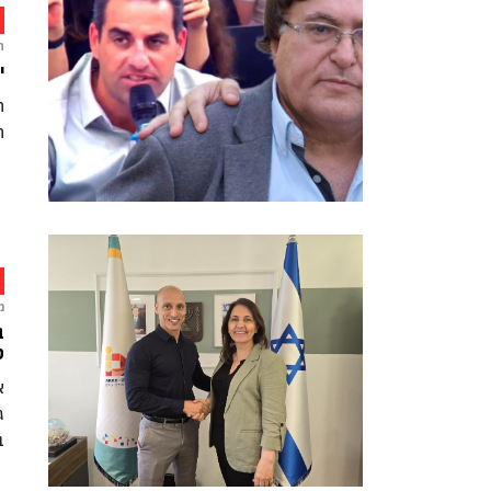
ח
י
ח
ה
מ
ט
א
ג
ב